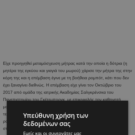
Είχε προηγηθεί μεταμόσχευση μήτρας κατά την οποία η δότρια (η
μητέρα της εγκύου και γιαγιά του μωρού) χάρισε την μήτρα της στην
κόρη της και η επέμβαση έγινε με τη βοήθεια ρομπότ, κάτι που δεν
έχει ξαναγίνει διεθνώς. Η επέμβαση είχε γίνει τον Οκτώβριο του
2017 από ομάδα της ιατρικής Ακαδημίας Σαλγκρένσκα του
Πανεπιστημίου του Γκέτεμποργκ, με επικεφαλής τον καθηγητή
μαιευτικής και γυναικολογίας, Ματς Μπρένστρεμ. Όπως είπε ο
Υπεύθυνη χρήση των
τελευταίος, «για πρώτη φορά δείξαμε ότι η λιγότερο επεμβατική
ρομποτικά υποβοηθούμενη χειρουργική τεχνική είναι εφαρμόσιμη
δεδομένων σας
στις μεταμοσχεύσεις μήτρας».
Εμείς και οι συνεργάτες μας