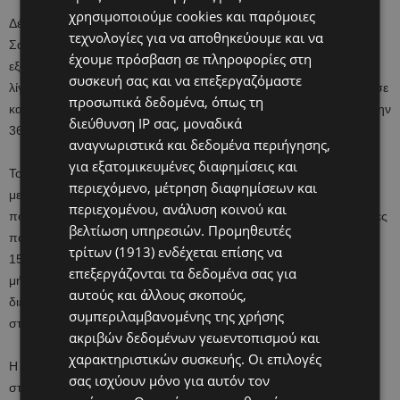
χρησιμοποιούμε cookies και παρόμοιες
Δέκα μήνες μετά την επέμβαση στο Πανεπιστημιακό Νοσοκομείο
τεχνολογίες για να αποθηκεύουμε και να
Σαλγκρένσκα, ένα έμβρυο που είχε γονιμοποιηθεί μέσω
έχουμε πρόσβαση σε πληροφορίες στη
εξωσωματικής, εισήχθη στην μεταμοσχευμένη μήτρα και μετά από
συσκευή σας και να επεξεργαζόμαστε
λίγες εβδομάδες επιβεβαιώθηκε η εγκυμοσύνη, η οποία προχώρησε
προσωπικά δεδομένα, όπως τη
κανονικά χωρίς επιπλοκές και ολοκληρώθηκε με τον τοκετό κατά την
διεύθυνση IP σας, μοναδικά
36η εβδομάδα της κύησης.
αναγνωριστικά και δεδομένα περιήγησης,
για εξατομικευμένες διαφημίσεις και
Το μωρό που γεννήθηκε, είναι το ένατο στη Σουηδία μετά από
περιεχόμενο, μέτρηση διαφημίσεων και
μεταμόσχευση μήτρας και το πρώτο στη χώρα -και στον κόσμο-
περιεχομένου, ανάλυση κοινού και
που η μεταμόσχευση είχε γίνει με τη βοήθεια ρομπότ. Περισσότερες
βελτίωση υπηρεσιών.
Προμηθευτές
παρόμοιες περιπτώσεις αναμένονται τα επόμενα χρόνια. Συνολικά
τρίτων (1913)
ενδέχεται επίσης να
15 μωρά έχουν γεννηθεί παγκοσμίως μετά από μεταμόσχευση
επεξεργάζονται τα δεδομένα σας για
μήτρας. Πέρα από τα εννέα της Σουηδίας (που πρωτοπορεί
αυτούς και άλλους σκοπούς,
διεθνώς), δύο έχουν γεννηθεί στις ΗΠΑ και από ένα στη Βραζιλία,
συμπεριλαμβανομένης της χρήσης
στη Σερβία, στην Ινδία και στην Κίνα.
ακριβών δεδομένων γεωεντοπισμού και
χαρακτηριστικών συσκευής. Οι επιλογές
Η ρομποτική επέμβαση γίνεται μέσω μιας τομής ενός εκατοστού
σας ισχύουν μόνο για αυτόν τον
στην κοιλιά της δότριας και οι δύο ρομποτικοί βραχίονες που