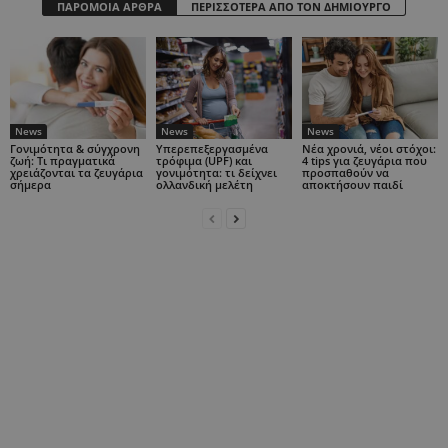
ΠΑΡΟΜΟΙΑ ΑΡΘΡΑ
ΠΕΡΙΣΣΟΤΕΡΑ ΑΠΟ ΤΟΝ ΔΗΜΙΟΥΡΓΟ
News
News
News
Γονιμότητα & σύγχρονη
Υπερεπεξεργασμένα
Νέα χρονιά, νέοι στόχοι:
ζωή: Τι πραγματικά
τρόφιμα (UPF) και
4 tips για ζευγάρια που
χρειάζονται τα ζευγάρια
γονιμότητα: τι δείχνει
προσπαθούν να
σήμερα
ολλανδική μελέτη
αποκτήσουν παιδί