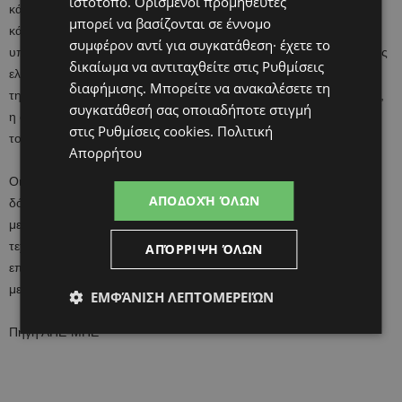
ιστότοπο. Ορισμένοι προμηθευτές
κάνουν την επέμβαση, ελέγχονται από δύο χειρουργούς, έναν σε
μπορεί να βασίζονται σε έννομο
κάθε πλευρά της ασθενούς. Κάθε γιατρός κάθεται σε μια οθόνη
συμφέρον αντί για συγκατάθεση· έχετε το
υπολογιστή που μεγεθύνει την περιοχή της επέμβασης, ενώ ο ίδιος
δικαίωμα να αντιταχθείτε στις
Ρυθμίσεις
ελέγχει το ρομποτικό βραχίονα μέσω χειριστηρίου. Προς το τέλος
διαφήμισης
. Μπορείτε να ανακαλέσετε τη
της επέμβασης γίνεται άλλη μια τομή για την αφαίρεση της μήτρας,
συγκατάθεσή σας οποιαδήποτε στιγμή
η οποία αμέσως μεταφέρεται στη λήπτρια που θα κυοφορήσει και
στις
Ρυθμίσεις cookies
.
Πολιτική
τοποθετείται σε αυτήν με την παραδοσιακή χειρουργική μέθοδο.
Απορρήτου
Οι Σουηδοί γιατροί δήλωσαν ότι, χάρη στη ρομποτική τεχνική, η
ΑΠΟΔΟΧΉ ΌΛΩΝ
δότρια της μήτρας νιώθει γενικά καλύτερα και αναρρώνει ταχύτερα
μετά την επέμβαση. Ανέφεραν επίσης ότι στο μέλλον η ρομποτική
τεχνική θα επεκταθεί και στο δεύτερο σκέλος, δηλαδή στην
ΑΠΌΡΡΙΨΗ ΌΛΩΝ
επέμβαση για την τοποθέτηση της μήτρας στη λήπτρια που θα
μείνει έγκυος.
ΕΜΦΆΝΙΣΗ ΛΕΠΤΟΜΕΡΕΙΏΝ
Πηγή ΑΠΕ-ΜΠΕ