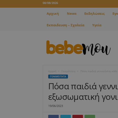
08/08/2026
Αρχική
News
Εκδηλώσεις
Εγ
Εκπαιδευση – Σχολεία
Υγεία
B
e
b
e
m
o
u
Αρχική
Γονιμότητα
Πόσα παιδιά γεννιούνται κάθ
ΓΟΝΙΜΌΤΗΤΑ
Πόσα παιδιά γεννι
εξωσωματική γον
19/06/2023