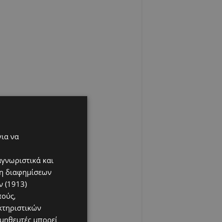
για να
αγνωριστικά και
ση διαφημίσεων
 (1913)
πούς,
κτηριστικών
ομηθευτές μπορεί