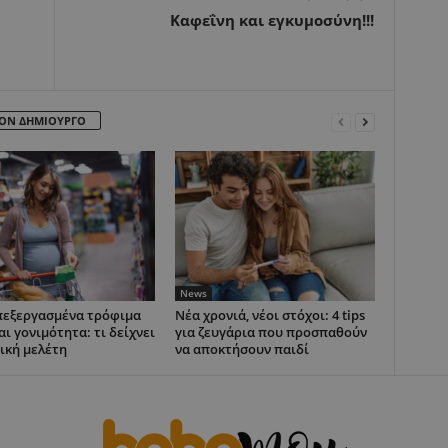
Καφεΐνη και εγκυμοσύνη!!!
ΤΟΝ ΔΗΜΙΟΥΡΓΟ
News
εξεργασμένα τρόφιμα
Νέα χρονιά, νέοι στόχοι: 4 tips
αι γονιμότητα: τι δείχνει
για ζευγάρια που προσπαθούν
ική μελέτη
να αποκτήσουν παιδί