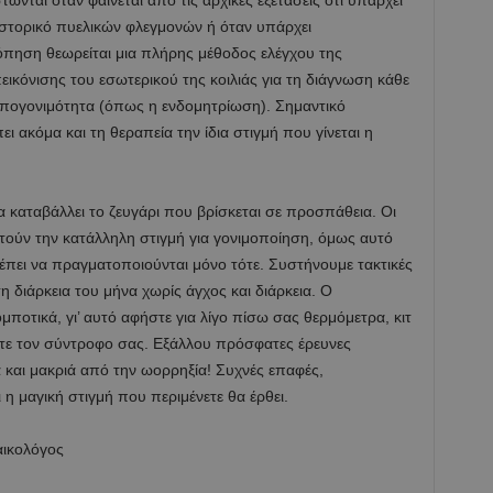
αι όταν φαίνεται από τις αρχικές εξετάσεις ότι υπάρχει
 ιστορικό πυελικών φλεγμονών ή όταν υπάρχει
πηση θεωρείται μια πλήρης μέθοδος ελέγχου της
ικόνισης του εσωτερικού της κοιλιάς για τη διάγνωση κάθε
 υπογονιμότητα (όπως η ενδομητρίωση). Σημαντικό
ει ακόμα και τη θεραπεία την ίδια στιγμή που γίνεται η
α καταβάλλει το ζευγάρι που βρίσκεται σε προσπάθεια. Οι
τούν την κατάλληλη στιγμή για γονιμοποίηση, όμως αυτό
ρέπει να πραγματοποιούνται μόνο τότε. Συστήνουμε τακτικές
η διάρκεια του μήνα χωρίς άγχος και διάρκεια. Ο
μποτικά, γι’ αυτό αφήστε για λίγο πίσω σας θερμόμετρα, κιτ
τε τον σύντροφο σας. Εξάλλου πρόσφατες έρευνες
 και μακριά από την ωορρηξία! Συχνές επαφές,
η μαγική στιγμή που περιμένετε θα έρθει.
αικολόγος