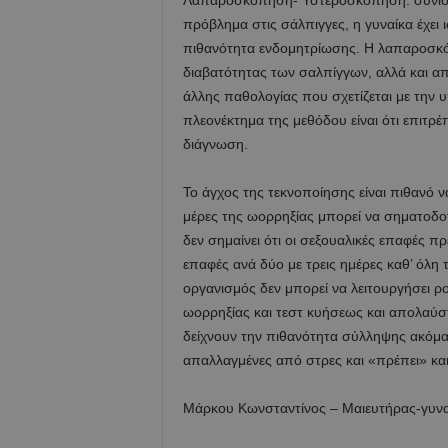
Λαπαροσκόπηση- Υστεροσκόπηση: συνιστώντ
πρόβλημα στις σάλπιγγες, η γυναίκα έχει
πιθανότητα ενδομητρίωσης. Η λαπαροσκό
διαβατότητας των σαλπίγγων, αλλά και απε
άλλης παθολογίας που σχετίζεται με την
πλεονέκτημα της μεθόδου είναι ότι επιτρέπ
διάγνωση.
Το άγχος της τεκνοποίησης είναι πιθανό ν
μέρες της ωορρηξίας μπορεί να σηματοδο
δεν σημαίνει ότι οι σεξουαλικές επαφές π
επαφές ανά δύο με τρεις ημέρες καθ’ όλη τ
οργανισμός δεν μπορεί να λειτουργήσει ρο
ωορρηξίας και τεστ κυήσεως και απολαύσ
δείχνουν την πιθανότητα σύλληψης ακόμα
απαλλαγμένες από στρες και «πρέπει» και 
Μάρκου Κωνσταντίνος – Μαιευτήρας-γυν