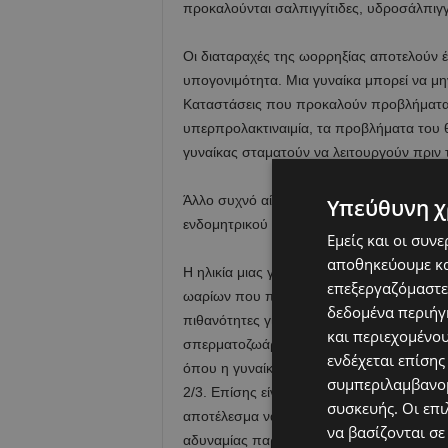
προκαλούνται σαλπιγγίτιδες, υδροσάλπιγγ
Οι διαταραχές της ωορρηξίας αποτελούν 
υπογονιμότητα. Μια γυναίκα μπορεί να μη
Καταστάσεις που προκαλούν προβλήματα 
υπερπρολακτιναιμία, τα προβλήματα του 
γυναίκας σταματούν να λειτουργούν πριν τ
Άλλο συχνό αίτιο γυναικείας υπογονιμότη
Υπεύθυνη χ
ενδομητρικού ιστού, ο οποίος, υπό φυσιολ
Εμείς και οι συν
αποθηκεύουμε κα
Η ηλικία μιας γυναίκας είναι πάρα πολύ 
επεξεργαζόμαστε
ωαρίων που παράγει. Καθώς τα χρόνια περ
δεδομένα περιήγη
πιθανότητες για χρωμοσωμικές ανωμαλίες.
και περιεχομένο
σπερματοζωάριο να μην μπορεί να το διαπ
ενδέχεται επίσης
όπου η γυναίκα είναι άνω των 30, αντιμε
συμπεριλαμβανομ
2/3. Επίσης είναι αρκετές πλέον οι περι
συσκευής. Οι επι
αποτέλεσμα να έχουμε πιο εμφανή τα συ
να βασίζονται σε
αδυναμίας παραγωγής ωαρίων. Η ηλικία λο