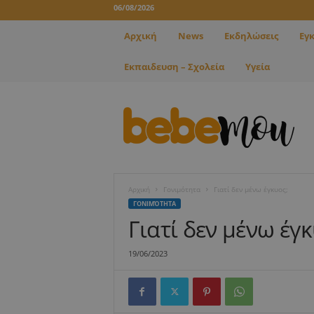
06/08/2026
Αρχική
News
Εκδηλώσεις
Εγ
Εκπαιδευση – Σχολεία
Υγεία
B
e
b
e
m
o
u
Αρχική
Γονιμότητα
Γιατί δεν μένω έγκυος;
ΓΟΝΙΜΌΤΗΤΑ
Γιατί δεν μένω έγκ
19/06/2023