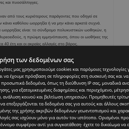
ες και πυοσάλπιγγες.
έναν από τους κυριότερους παράγοντες που οδηγεί σε
ν κάνει καθόλου ωορρηξία ή να μην κάνει αρκετά συχνά.
ωορρηξίας είναι: το σύνδρομο πολυκυστικών ωοθηκών, η
θυρεοειδούς, η πρώιμη εμμηνόπαυση, όπου οι ωοθήκες της
α 40 έτη και οι ακραίες αλλαγές στο βάρος.
τας είναι και η ενδομητρίωση. Η εμφύτευση δηλαδή
ρήση των δεδομένων σας
ογικές συνθήκες, εντοπίζεται μόνον εντός της μήτρας.
εργάτες μας χρησιμοποιούμε cookies και παρόμοιες τεχνολογίες 
ι να έχουμε πρόσβαση σε πληροφορίες στη συσκευή σας και να
σημαντική όσον αφορά την ποιότητα και την ποσότητα των
 προσωπικά δεδομένα, όπως τη διεύθυνση IP σας, μοναδικά αν
νούν η ποιότητα δυστυχώς αλλάζει και αυξάνονται οι
σης, για εξατομικευμένες διαφημίσεις και περιεχόμενο, μέτρη
 Ταυτόχρονα το ωάριο έχει σκληρύνει με αποτέλεσμα το
υ, ανάλυση κοινού και βελτίωση υπηρεσιών.
Προμηθευτές τρίτων
εράσει και να το γονιμοποιήσει. Το 30% των ζευγαριών,
 να επεξεργάζονται τα δεδομένα σας για αυτούς και άλλους σκο
τωπίζουν πρόβλημα γονιμότητας ενώ στα 40 ανεβαίνει στα
ένης της χρήσης ακριβών δεδομένων γεωεντοπισμού και χαρα
πτώσεις όπου γυναίκες καθυστερούν να τεκνοποιήσουν με
λογές σας ισχύουν μόνο για αυτόν τον ιστότοπο. Ορισμένοι πρ
μπτώματα της πρόωρης ωοθηκικής ανεπάρκειας και της
 έννομο συμφέρον αντί για συγκατάθεση· έχετε το δικαίωμα να α
ιπόν ακόμα και αν όλα τα υπόλοιπα είναι σωστά παίζει ένα