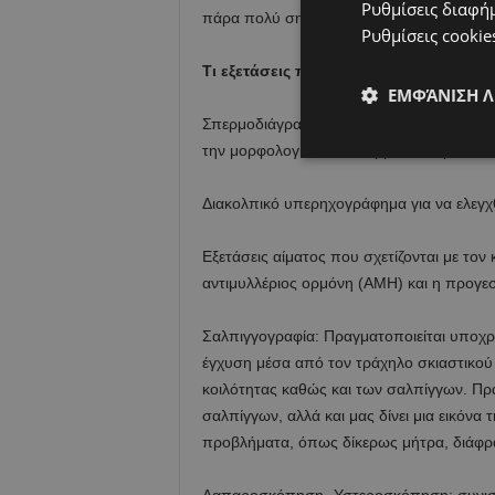
Ρυθμίσεις διαφή
πάρα πολύ σημαντικό ρόλο.
Ρυθμίσεις cookie
Τι εξετάσεις πρέπει να γίνουν;
ΕΜΦΆΝΙΣΗ 
Σπερμοδιάγραμμα με το οποίο ελέγχουμε τ
την μορφολογία των σπερματοζωαρίων.
Διακολπικό υπερηχογράφημα για να ελεγχθ
Εξετάσεις αίματος που σχετίζονται με τον
αντιμυλλέριος ορμόνη (AMH) και η προγεσ
Σαλπιγγογραφία: Πραγματοποιείται υποχρε
έγχυση μέσα από τον τράχηλο σκιαστικού 
κοιλότητας καθώς και των σαλπίγγων. Πρα
σαλπίγγων, αλλά και μας δίνει μια εικόν
προβλήματα, όπως δίκερως μήτρα, διάφρ