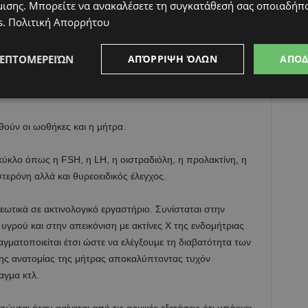
μισης
. Μπορείτε να ανακαλέσετε τη συγκατάθεσή σας οποιαδήπο
s
.
Πολιτική Απορρήτου
ΛΕΠΤΟΜΕΡΕΙΏΝ
ΑΠΌΡΡΙΨΗ ΌΛΩΝ
ΑΠΟ
ον όγκο του σπέρματος, τον αριθμό, την κινητικότητα και
ούν οι ωοθήκες και η μήτρα.
 κύκλο όπως η FSH, η LH, η οιστραδιόλη, η προλακτίνη, η
τερόνη αλλά και θυρεοειδικός έλεγχος.
ωτικά σε ακτινολογικό εργαστήριο. Συνίσταται στην
υγρού και στην απεικόνιση με ακτίνες Χ της ενδομήτριας
γματοποιείται έτσι ώστε να ελέγξουμε τη διαβατότητα των
α της ανατομίας της μήτρας αποκαλύπτοντας τυχόν
αγμα κτλ.