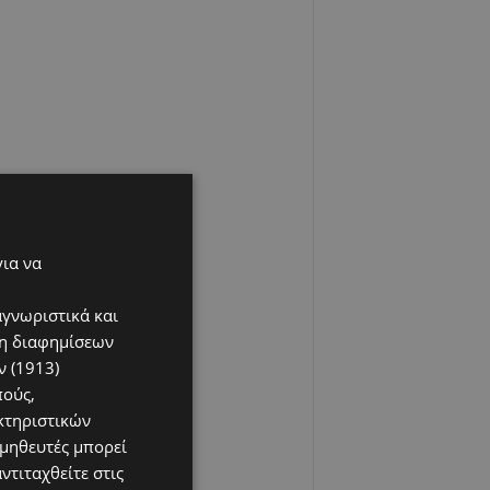
για να
αγνωριστικά και
ση διαφημίσεων
 (1913)
πούς,
κτηριστικών
ομηθευτές μπορεί
ντιταχθείτε στις