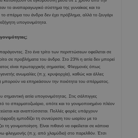
α καταλήξουν σε εγκυμοσύνη μέσα σε 1 χρόνο από την
αν το αναπαραγωγικό σύστημα της γυναίκας και το
ι το σπέρμα του άνδρα δεν έχει πρόβλημα, αλλά το ζευγάρι
ανεξήγητη υπογονιμότητα.
ογονιμότητας;
παράγοντες. Στο ένα τρίτο των περιπτώσεων οφείλεται σε
ρίτο σε προβλήματα του άνδρα. Στο 23% η αιτία δεν μπορεί
ατος είναι πρωταρχικής σημασίας. Φλεγμονές όπως
 γενετής ανωμαλίες (π.χ. κρυψορχία), καθώς και άλλες
η) μπορούν να επηρεάσουν την ποιότητα του σπέρματος.
υ σημαντική αιτία υπογονιμότητας. Στις σάλπιγγες
από το σπερματοζωάριο, οπότε και το γονιμοποιημένο πλέον
τεύεται και αναπτύσσεται. Πολλές φορές υπάρχουν
όφραξη εμποδίζει τη συνεύρεση του ωαρίου με το
ι τη γονιμοποίηση. Είναι πιθανό να οφείλεται σε κάποια
ω φλεγμονής (π.χ. από χλαμύδια) στο παρελθόν. Έτσι