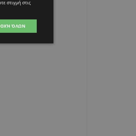
τε στιγμή στις
ΔΟΧΉ ΌΛΩΝ