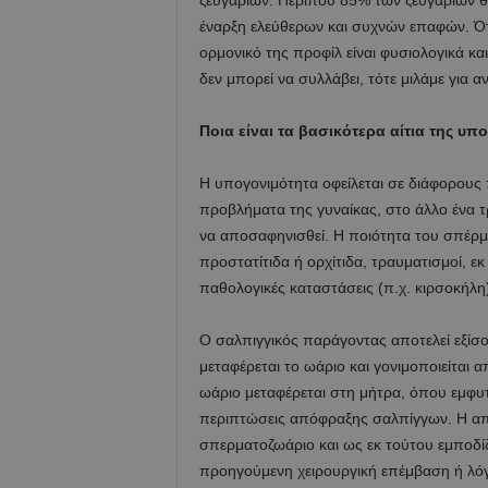
ζευγαριών. Περίπου 85% των ζευγαριών θ
έναρξη ελεύθερων και συχνών επαφών. Ότ
ορμονικό της προφίλ είναι φυσιολογικά κα
δεν μπορεί να συλλάβει, τότε μιλάμε για 
Ποια είναι τα βασικότερα αίτια της υπ
Η υπογονιμότητα οφείλεται σε διάφορους 
προβλήματα της γυναίκας, στο άλλο ένα τ
να αποσαφηνισθεί. H ποιότητα του σπέρμ
προστατίτιδα ή ορχίτιδα, τραυματισμοί, εκ
παθολογικές καταστάσεις (π.χ. κιρσοκήλ
Ο σαλπιγγικός παράγοντας αποτελεί εξίσο
μεταφέρεται το ωάριο και γονιμοποιείται 
ωάριο μεταφέρεται στη μήτρα, όπου εμφυ
περιπτώσεις απόφραξης σαλπίγγων. Η απ
σπερματοζωάριο και ως εκ τούτου εμποδίζε
προηγούμενη χειρουργική επέμβαση ή λόγ