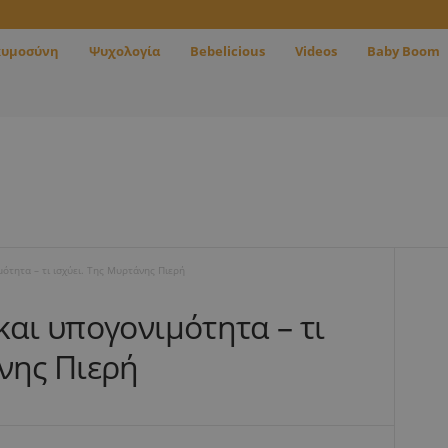
κυμοσύνη
Ψυχολογία
Bebelicious
Videos
Baby Boom
μότητα – τι ισχύει. Της Μυρτάνης Πιερή
και υπογονιμότητα – τι
νης Πιερή