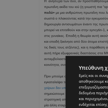
Η ανησυχία των δύο, αν προσπαθήσουμε να
πρωτεΐνη ακίδα του ιού (η γνωστή πια “spi
πολύ»
με μια ανθρώπινη πρωτεΐνη που λ
σωστά ο πλακούντας κατά την εγκυμοσύνη
δημιουργία αντισωμάτων έναντι της πρωτεΐ
μπορεί να επιτεθούν και στην syncytin-1
στις γυναίκες. Επειδή η θεωρία αυτή ακού
και επειδή ξεκίνησε από δύο άτομα επιστήμ
τις δικές τους ατζέντες), και η παράθεση 
αυτή πήρε εξωφρενικές διαστάσεις στα ΜΚ
αντιεμβολιαστών. Η θεωρία αυτή αν και έχ
κοινότητα, συνεχίζει ακόμα και σήμερα να κ
Υπεύθυνη χ
Εμείς και οι συν
Πριν μπούμε στην λεπτομέρεια, καλό είνα
αποθηκεύουμε κα
εγκαταλείψει την ιατρική πρακτική από το
επεξεργαζόμαστε
χοίρων δεν υπάρχει
και ότι είναι όλα μια
δεδομένα περιήγη
σημειώσουμε πως
απολύθηκε από την Pfi
και περιεχομένο
στρατηγική απόφαση να σταματήσει την γρα
ενδέχεται επίσης
μία άλλη εταιρεία την
Ziarco.