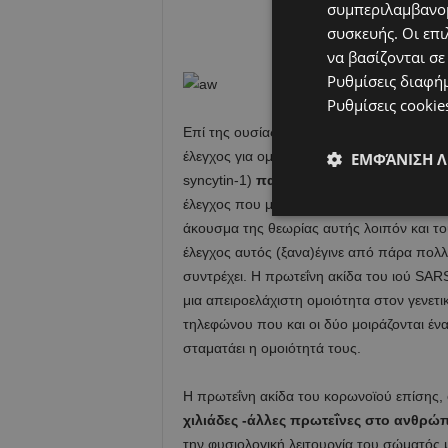
συμπεριλαμβανομ
συσκευής. Οι επι
να βασίζονται σε
Ρυθμίσεις διαφή
Ρυθμίσεις cookie
Επί της ουσίας τώρα: Όταν σχεδιάζεται έ
έλεγχος για ομοιότητες της αλληλουχίας 
ΕΜΦΆΝΙΣΗ 
syncytin-1)
παίρνει περίπου 20 δευτερό
έλεγχος που μπορεί να τον κάνει και ο δευ
άκουσμα της θεωρίας αυτής λοιπόν και τ
έλεγχος αυτός (ξανα)έγινε από πάρα πολλού
συντρέχει. Η πρωτεΐνη ακίδα του ιού SARS-
μια απειροελάχιστη ομοιότητα στον γενετ
τηλεφώνου που και οι δύο μοιράζονται ένα
σταματάει η ομοιότητά τους.
Η πρωτεΐνη ακίδα του κορωνοϊού επίσης, ό
χιλιάδες -άλλες πρωτεΐνες στο ανθρώ
την φυσιολογική λειτουργία του σώματός 