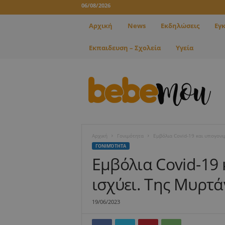
06/08/2026
Αρχική
News
Εκδηλώσεις
Εγ
Εκπαιδευση – Σχολεία
Υγεία
B
e
b
e
m
o
u
Αρχική
Γονιμότητα
Εμβόλια Covid-19 και υπογονι
ΓΟΝΙΜΌΤΗΤΑ
Εμβόλια Covid-19 
ισχύει. Της Μυρτά
19/06/2023