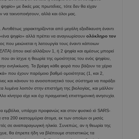
α ψηφίο» με δικές μας πρωτεΐνες, τότε δεν θα είχαν
 να τεκνοποιήσουν, αλλά και όλοι μας.
 Aντιθέτως χαρακτηρίζονται από μεγάλη εξειδίκευση έναντι
ε «ένα ψηφίο» αλλά πρέπει να αναγνωρίσουν
ολόκληρο τον
γος που μειώνεται η λειτουργία τους έναντι κάποιων
ΛΤΑ) όπου εκεί αλλάζουν 1, ή 2 ψηφία και αμέσως μπορεί
 που αν ίσχυε η θεωρία της ομοιότητας του ενός ψηφίου,
ι την ενηλικίωση. Τα βρέφη κάθε φορά που βάζουν τα χέρια
ικά» που έχουν παρόμοιο βαθμό ομοιότητας (1, και 2,
νες και κάνουν το ανοσοποιητικό τους σύστημα να παράξει
τα λυμένα λοιπόν στην επιστήμη της βιολογίας, και μάλλον
ο κίνητρο είχε και όχι πραγματική επιστημονική ανησυχία.
τα εμβόλια, υπάρχει προφανώς και στον φυσικό ιό SARS-
ά στα 200 εκατομμύρια άτομα, εκ των οποίων οι μισές
υτές σε αναπαραγωγική ηλικία. Συνεπώς, αν η θεωρία της
υε, θα έπρεπε ήδη να βλέπουμε στατιστικώς τα