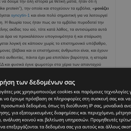
 δούμε την όλη ιστορία με θετική ματιά, ήταν ότι η
ke protein”), την οποία και στοχεύουν τα εμβόλια, «
μοιάζει
έγεται
syncytin-1
και είναι πολύ σημαντική για να λειτουργεί
. Η θεωρία τους ήταν πως αν το εμβόλιο πυροδοτεί την
νης ακίδας του ιού, τότε κατά λάθος, τα αντισώματα αυτά
, και άρα να προκαλέσουν υπογονιμότητα ή και στείρωση
γεται λογική σε κάποιον χωρίς το επιστημονικό υπόβαθρο,
ονες (βέβαια και οι επιστήμονες άνθρωποι είναι, και έχουν
από αυθεντίες, πάντα έχει μια επιπλέον βαρύτητα, η ιστορία
Δ και φυσικά έγινε ψωμοτύρι στα χέρια των απανταχού
ει διαψευστεί πολλές φορές από όλη την επιστημονική
άνει ζημιά.
ρήση των δεδομένων σας
εργάτες μας χρησιμοποιούμε cookies και παρόμοιες τεχνολογίες 
ι να αναφέρουμε ότι ο «γιατρός» Wolfgang Wodarg έχει
ι να έχουμε πρόσβαση σε πληροφορίες στη συσκευή σας και να
 1994, και, κάποτε το 2010 επικαλείτο πως και
η γρίπη των
 προσωπικά δεδομένα, όπως τη διεύθυνση IP σας, μοναδικά αν
 σκευωρία. Ο δεύτερος ερευνητής, Michael Yeadon, ας
σης, για εξατομικευμένες διαφημίσεις και περιεχόμενο, μέτρη
zer το 2011
μαζί με την ομάδα του όταν η εταιρεία έλαβε τη
υ, ανάλυση κοινού και βελτίωση υπηρεσιών.
Προμηθευτές τρίτων
μμή έρευνας με την οποία ασχολείτο, και ο ίδιος έφτιαξε
 να επεξεργάζονται τα δεδομένα σας για αυτούς και άλλους σκο