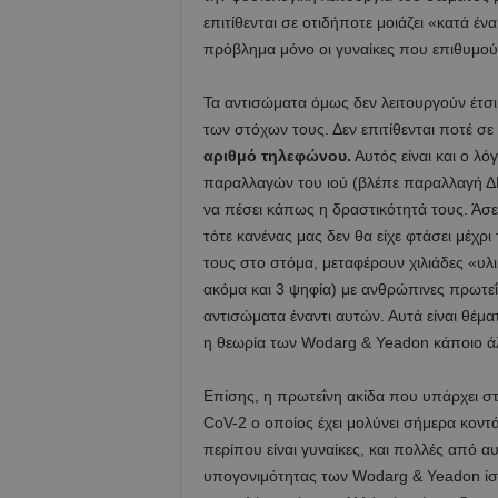
επιτίθενται σε οτιδήποτε μοιάζει «κατά έν
πρόβλημα μόνο οι γυναίκες που επιθυμούν
Τα αντισώματα όμως δεν λειτουργούν έτσι.
των στόχων τους. Δεν επιτίθενται ποτέ σ
αριθμό τηλεφώνου.
Αυτός είναι και ο λό
παραλλαγών του ιού (βλέπε παραλλαγή ΔΕ
να πέσει κάπως η δραστικότητά τους. Άσε
τότε κανένας μας δεν θα είχε φτάσει μέχρ
τους στο στόμα, μεταφέρουν χιλιάδες «υλ
ακόμα και 3 ψηφία) με ανθρώπινες πρωτεΐ
αντισώματα έναντι αυτών. Αυτά είναι θέμα
η θεωρία των Wodarg & Yeadon κάποιο άλλ
Επίσης, η πρωτεΐνη ακίδα που υπάρχει σ
CoV-2 o οποίος έχει μολύνει σήμερα κοντ
περίπου είναι γυναίκες, και πολλές από α
υπογονιμότητας των Wodarg & Yeadon ίσχ