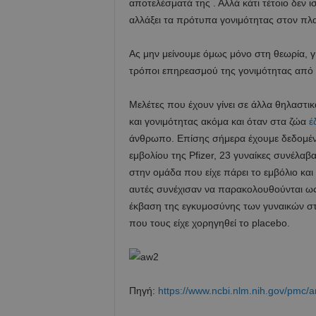
αποτελέσματά της . Αλλά κάτι τέτοιο δεν ι
αλλάξει τα πρότυπα γονιμότητας στον πλ
Ας μην μείνουμε όμως μόνο στη θεωρία, γ
τρόποι επηρεασμού της γονιμότητας από τ
Μελέτες που έχουν γίνει σε άλλα θηλαστι
και γονιμότητας ακόμα και όταν στα ζώα
έ
άνθρωπο. Επίσης σήμερα έχουμε δεδομέν
εμβολίου της Pfizer, 23 γυναίκες συνέλαβ
στην ομάδα που είχε πάρει το εμβόλιο και 
αυτές συνέχισαν να παρακολουθούνται ως 
έκβαση της εγκυμοσύνης των γυναικών στι
που τους είχε χορηγηθεί το placebo.
Πηγή:
https://www.ncbi.nlm.nih.gov/pmc/