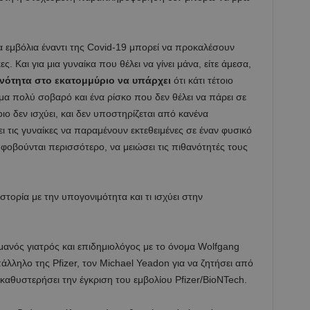
 εμβόλια έναντι της Covid-19 μπορεί να προκαλέσουν
. Και για μια γυναίκα που θέλει να γίνει μάνα, είτε άμεσα,
ανότητα στο εκατομμύριο να υπάρχει
ότι κάτι τέτοιο
έμα πολύ σοβαρό και ένα ρίσκο που δεν θέλει να πάρει σε
ο δεν ισχύει, και δεν υποστηρίζεται από κανένα
ι τις γυναίκες να παραμένουν εκτεθειμένες σε έναν φυσικό
φοβούνται περισσότερο, να μειώσει τις πιθανότητές τους
τορία με την υπογονιμότητα και τι ισχύει στην
ρμανός γιατρός και επιδημιολόγος με το όνομα Wolfgang
ληλο της Pfizer, τον Michael Yeadon για να ζητήσει από
θυστερήσει την έγκριση του εμβολίου Pfizer/BioNTech.