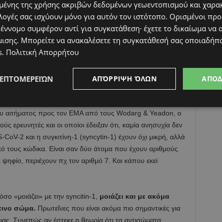
ένης της χρήσης ακριβών δεδομένων γεωεντοπισμού και χαρα
λογές σας ισχύουν μόνο για αυτόν τον ιστότοπο. Ορισμένοι πρ
 έννομο συμφέρον αντί για συγκατάθεση· έχετε το δικαίωμα να α
μισης
. Μπορείτε να ανακαλέσετε τη συγκατάθεσή σας οποιαδήπο
s
.
Πολιτική Απορρήτου
να εμβόλιο DNA ή mRNA (όπως αυτό της Pfizer/BioNTech), ο
στόχου του εμβολίου με ανθρώπινες πρωτεΐνες (όπως η
ΛΕΠΤΟΜΕΡΕΙΏΝ
ΑΠΌΡΡΙΨΗ ΌΛΩΝ
ΑΠΟ
λεπτα και γίνεται με το πάτημα 2 κουμπιών.
Είναι ένας
τεροετής φοιτητής βιολογίας (blast ονομάζεται). Στο
ου αιτήματος προς τον EMA από τους Wodarg & Yeadon, o
ς ερευνητές και οι οποίοι έδειξαν ότι, καμία ανησυχία δεν
CoV-2 και η συγκιτίνη-1 (syncytin-1) έχουν όχι μικρή, αλλά
ικό τους κώδικα. Είναι σαν δύο άτομα που έχουν αριθμούς
 ψηφίο, περιέχουν πχ τον αριθμό 7. Και κάπου εκεί
σο «μοιάζει» με την syncitin-1,
μοιάζει και με ακόμα
πινο σώμα.
Πρωτεΐνες που είναι ακόμα πιο σημαντικές για
μας. Συνεπώς αν έστεκε η θεωρία ότι τα αντισώματα