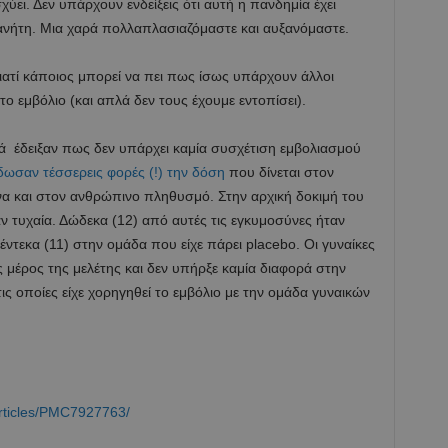
σχύει. Δεν υπάρχουν ενδείξεις ότι αυτή η πανδημία έχει
ανήτη. Μια χαρά πολλαπλασιαζόμαστε και αυξανόμαστε.
ιατί κάποιος μπορεί να πει πως ίσως υπάρχουν άλλοι
ο εμβόλιο (και απλά δεν τους έχουμε εντοπίσει).
κά έδειξαν πως δεν υπάρχει καμία συσχέτιση εμβολιασμού
δωσαν τέσσερεις φορές (!) την δόση
που δίνεται στον
α και στον ανθρώπινο πληθυσμό. Στην αρχική δοκιμή του
αν τυχαία. Δώδεκα (12) από αυτές τις εγκυμοσύνες ήταν
έντεκα (11) στην ομάδα που είχε πάρει placebo. Οι γυναίκες
μέρος της μελέτης και δεν υπήρξε καμία διαφορά στην
ς οποίες είχε χορηγηθεί το εμβόλιο με την ομάδα γυναικών
articles/PMC7927763/