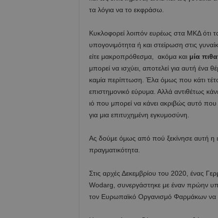
τα λόγια να το εκφράσω.
Κυκλοφορεί λοιπόν ευρέως στα ΜΚΔ ότι τα
υπογονιμότητα ή και στείρωση στις γυναίκες
είτε μακροπρόθεσμα, ακόμα και
μία πιθ
μπορεί να ισχύει, αποτελεί για αυτή ένα θ
καμία περίπτωση. Έλα όμως που κάτι τέτοι
επιστημονικό εύρυμα. Αλλά αντιθέτως κάνε
ιό που μπορεί να κάνει ακριβώς αυτό που 
για μια επιτυχημένη εγκυμοσύνη.
Ας δούμε όμως από πού ξεκίνησε αυτή η ισ
πραγματικότητα.
Στις αρχές Δεκεμβρίου του 2020, ένας Γε
Wodarg, συνεργάστηκε με έναν πρώην υπάλ
τον Ευρωπαϊκό Οργανισμό Φαρμάκων να κα