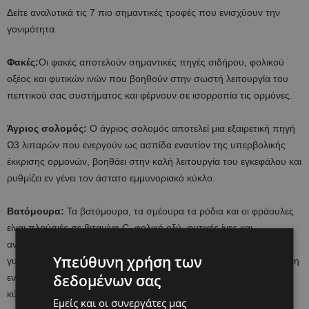
Δείτε αναλυτικά τις 7 πιο σημαντικές τροφές που ενισχύουν την
γονιμότητα.
Φακές:
Οι φακές αποτελούν σημαντικές πηγές σιδήρου, φoλικού
οξέος και φυτικών ινών που βοηθούν στην σωστή λειτουργία του
πεπτικού σας συστήματος και φέρνουν σε ισορροπία τις ορμόνες.
Άγριος σολομός:
Ο άγριος σολομός αποτελεί μια εξαιρετική πηγή
Ω3 λιπαρών που ενεργούν ως ασπίδα εναντίον της υπερβολικής
έκκρισης ορμονών, βοηθάει στην καλή λειτουργία του εγκεφάλου και
ρυθμίζει εν γένει τον άστατο εμμυνοριακό κύκλο.
Βατόμουρα:
Τα βατόμουρα, τα σμέουρα τα ρόδια και οι φράουλες
είναι πλούσιές σε βιταμίνη C, φoλικό οξύ, φυτικές ίνες και
αντιοξειδωτικά που ενισχύουν ην γονιμότητα σε άντρες αλλά και
Υπεύθυνη χρήση των
γυναίκες. Τα αντιοξειδωτικά συγκεκριμένα βοηθούν στο να μειωθεί η
δεδομένων σας
ενδεχόμενη ζημιά που μπορεί να γίνεται στα αναπαραγωγικά
κύτταρα που προέρχονται από περιβαλλοντικές τοξίνες.
Εμείς και οι συνεργάτες μας