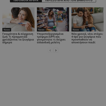
ΠΑΡΟΜΟΙΑ ΑΡΘΡΑ
ΠΕΡΙΣΣΟΤΕΡΑ ΑΠΟ ΤΟΝ ΔΗΜΙΟΥΡΓΟ
News
News
News
Γονιμότητα & σύγχρονη
Υπερεπεξεργασμένα
Νέα χρονιά, νέοι στόχοι:
ζωή: Τι πραγματικά
τρόφιμα (UPF) και
4 tips για ζευγάρια που
χρειάζονται τα ζευγάρια
γονιμότητα: τι δείχνει
προσπαθούν να
σήμερα
ολλανδική μελέτη
αποκτήσουν παιδί