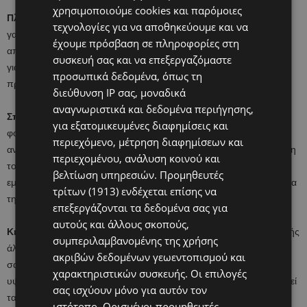
χρησιμοποιούμε cookies και παρόμοιες
Πλήρες γιαούρτι:
Έρευνες έχουν δείξει ότι τα πλήρη
τεχνολογίες για να αποθηκεύουμε και να
γαλακτοκομικά προϊόντα μπορούν να συμβάλλουν στην σωστή
έχουμε πρόσβαση σε πληροφορίες στη
απορρόφηση των θρεπτικών συστατικών από τον οργανισμό. Το
συσκευή σας και να επεξεργαζόμαστε
γιαούρτι είναι ιδανικό για την περίπτωση αυτή καθώς περιέχει
προσωπικά δεδομένα, όπως τη
πρωτεΐνη, ασβέστιο και βιταμίνη D.
διεύθυνση IP σας, μοναδικά
αναγνωριστικά και δεδομένα περιήγησης,
Σπανάκι:
Το σπανάκι αποτελεί εξαιρετική πηγή σιδήρου και
για εξατομικευμένες διαφημίσεις και
φoλικού οξέος. Ο σίδηρος ενισχύει την ωορρηξία και την υγιής
περιεχόμενο, μέτρηση διαφημίσεων και
ανάπτυξη των ωαρίων και το φoλικό οξύ υποστηρίζει την ανάπτυξη
περιεχομένου, ανάλυση κοινού και
του εγκεφάλου, της καρδιάς και των νευρικών σωλήνων του
βελτίωση υπηρεσιών.
Προμηθευτές
εμβρύου ενώ βοηθά και στην αποφυγή επιπλοκών κατά τη διάρκεια
τρίτων (1913)
ενδέχεται επίσης να
της εγκυμοσύνης.
επεξεργάζονται τα δεδομένα σας για
αυτούς και άλλους σκοπούς,
Κινόα:
Η Κινόα είναι ένα φυσικό, χωρίς γλουτένη δημητριακό ολικής
συμπεριλαμβανομένης της χρήσης
άλεσης, ένα superfood που μπορεί να ελέγξει τα ποσοστά
ακριβών δεδομένων γεωεντοπισμού και
σακχάρου στο αίμα καθώς είναι βραδείας χώνευσης . Επίσης είναι
χαρακτηριστικών συσκευής. Οι επιλογές
υψηλής περιεκτικότητας σε φυτικές ίνες και πρωτεΐνες, ενώ διατηρεί
σας ισχύουν μόνο για αυτόν τον
τα επίπεδα σακχάρου στο αίμα.
ιστότοπο. Ορισμένοι προμηθευτές