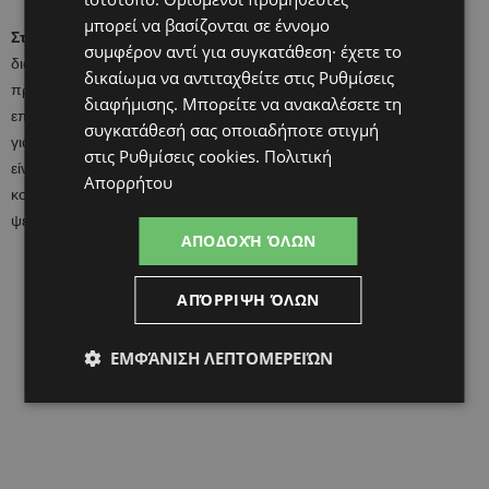
μπορεί να βασίζονται σε έννομο
Στρείδια:
Αν και τα ωμά στρείδια πρέπει να αποφεύγονται κατά τη
συμφέρον αντί για συγκατάθεση· έχετε το
διάρκεια της εγκυμοσύνης μπορείτε να τα απολαύσετε άφοβα όσο
δικαίωμα να αντιταχθείτε στις
Ρυθμίσεις
προσπαθείτε να μείνετε έγκυος και να ωφεληθείτε από τα υψηλά
διαφήμισης
. Μπορείτε να ανακαλέσετε τη
επίπεδα ψευδάργυρου που διαθέτουν και ενισχύει την γονιμότητα
συγκατάθεσή σας οποιαδήποτε στιγμή
για άνδρες αλλά και για γυναίκες. Εναλλακτικά εάν τα στρείδια δεν
στις
Ρυθμίσεις cookies
.
Πολιτική
είναι και η πιο αγαπημένη σας επιλογή μπορείτε να επιλέξετε
Απορρήτου
κολοκυθόσπορο που επίσης περιέχει υψηλά επίπεδα
ψευδάργυρου.
ΑΠΟΔΟΧΉ ΌΛΩΝ
ΑΠΌΡΡΙΨΗ ΌΛΩΝ
ΕΜΦΆΝΙΣΗ ΛΕΠΤΟΜΕΡΕΙΏΝ