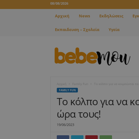
08/08/2026
Αρχική
News
Εκδηλώσεις
Εγ
Εκπαιδευση – Σχολεία
Υγεία
B
e
b
e
m
o
u
Αρχική
Family Fun
To κόλπο για να κοιμούνται τ
FAMILY FUN
To κόλπο για να κ
ώρα τους!
19/06/2023