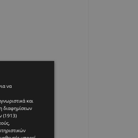
για να
αγνωριστικά και
ση διαφημίσεων
 (1913)
πούς,
κτηριστικών
ομηθευτές μπορεί