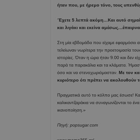
ήταν που, με ήρεμο τόνο, τους υπενθύ
‘
Έχετε 5 λεπτά ακόμη…Και αυτό σημαίν
και λιγάκι και εκείνα αμέσως…έπαιρνα
Στη μία εβδομάδα που είχαμε εφαρμόσει αυ
τελείωναν νωρίτερα την προετοιμασία του
ιστορίες. Όταν η ώρα ήταν 9.00 και δεν ε
παρά τα παρακάλια και τα κλάματα. Ήμαστ
όσο και να στενοχωριόμασταν.
Με τον κα
κυριότερο ότι πρέπει να ακολουθούν τ
Πραγματικά αυτό το κόλπο μας έσωσε! Και 
καλικαντζαράκια να συναγωνίζονται το έν
ικανοποίηση.»
Πηγή: popsugar.com