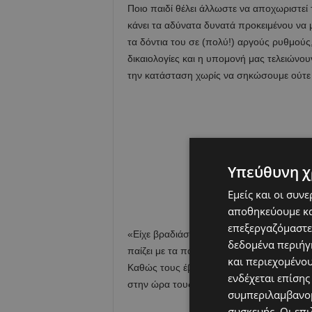
Ποιο παιδί θέλει άλλωστε να αποχωριστεί τ
κάνει τα αδύνατα δυνατά προκειμένου να με
τα δόντια του σε (πολύ!) αργούς ρυθμούς
δικαιολογίες και η υπομονή μας τελειώνο
την κατάσταση χωρίς να σηκώσουμε ούτε 
Υπεύθυνη χ
Εμείς και οι συν
αποθηκεύουμε κα
επεξεργαζόμαστε
«Είχε βραδιάσει και το ρολόι έδειχνε ήδη 9
δεδομένα περιήγη
παίζει με τα παιχνίδια της, ενώ ο γιος μο
και περιεχομένο
Καθώς τους έβλεπα, έχανα την ψυχραιμία μ
ενδέχεται επίσης
στην ώρα τους για ύπνο.
συμπεριλαμβανομ
συσκευής. Οι επι