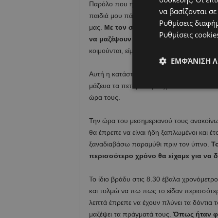
Παρόλο που η οικογένειά μας έχει κανόνε
να βασίζονται σε
παιδιά μου πάντα βρίσκουν τρόπους να μ
Ρυθμίσεις διαφή
μας.
Με τον σύζυγό μου πρέπει να τα 
Ρυθμίσεις cookie
να μαζέψουν τα παιχνίδια τους και να 
κοιμούνται, είμαστε εξουθενωμένοι και με 
ΕΜΦΆΝΙΣΗ 
Αυτή η κατάσταση μας είχε εξαντλήσει τό
μάζευα τα πεταμένα ρούχα των παιδιών- ν
ώρα τους.
Την ώρα του μεσημεριανού τους ανακοίνωσ
θα έπρεπε να είναι ήδη ξαπλωμένοι και έτ
ξαναδιαβάσω παραμύθι πριν τον ύπνο.
Τ
περισσότερο χρόνο θα είχαμε για να 
Το ίδιο βράδυ στις 8.30 έβαλα χρονόμετρο
και τολμώ να πω πως το είδαν περισσότε
λεπτά έπρεπε να έχουν πλύνει τα δόντια το
μαζέψει τα πράγματά τους.
Όπως ήταν φυ