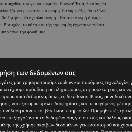
α παιχνίδια του για να κοιμηθεί; Κανένα! Έτσι, λοιπόν, θα
ίνει ξύπνιο μερικά λεπτά ακόμη: θα γκρινιάξει, θα πλύνει
, θα ζητήσει μία αγκαλιά ακόμη…Κάποια στιγμή όμως οι
υν! Ευτυχώς, το κόλπο αυτής της μαμάς έρχεται να σώσει
μισό τόνο την φωνή μας.
ρήση των δεδομένων σας
εργάτες μας χρησιμοποιούμε cookies και παρόμοιες τεχνολογίες 
ι να έχουμε πρόσβαση σε πληροφορίες στη συσκευή σας και να
 προσωπικά δεδομένα, όπως τη διεύθυνση IP σας, μοναδικά αν
.00. Η κόρη μου είχε ήδη βάλει πιτζάμες, αλλά συνέχιζε να
σης, για εξατομικευμένες διαφημίσεις και περιεχόμενο, μέτρη
υ βούρτσιζε τα δόντια του νωχελικά περίπου μισή ώρα.
υ, ανάλυση κοινού και βελτίωση υπηρεσιών.
Προμηθευτές τρίτων
ου γιατί για μία ακόμη φορά καταλάβαινα ότι δεν θα πάνε
 να επεξεργάζονται τα δεδομένα σας για αυτούς και άλλους σκο
ένης της χρήσης ακριβών δεδομένων γεωεντοπισμού και χαρα
λογές σας ισχύουν μόνο για αυτόν τον ιστότοπο. Ορισμένοι πρ