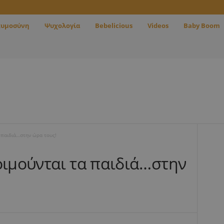
κυμοσύνη
Ψυχολογία
Bebelicious
Videos
Baby Boom
α παιδιά…στην ώρα τους!
οιμούνται τα παιδιά…στην