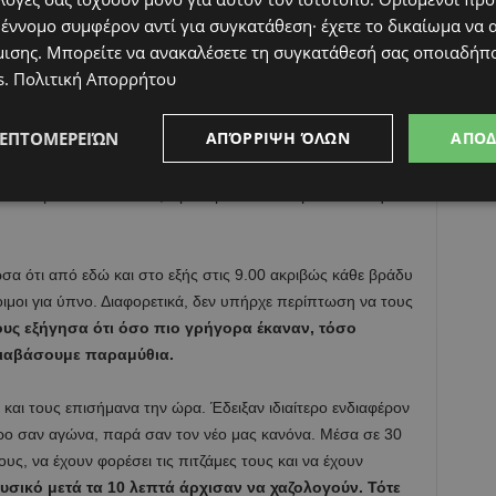
ς, και ειδικά όσον αφορά το πρόγραμμα του ύπνου, τα
 έννομο συμφέρον αντί για συγκατάθεση· έχετε το δικαίωμα να α
ην τους ακολουθούν, δοκιμάζοντας έτσι την υπομονή
μισης
. Μπορείτε να ανακαλέσετε τη συγκατάθεσή σας οποιαδήπο
κυνηγήσουμε να βάλουν πιτζάμες, να πλύνουν δόντια,
s
.
Πολιτική Απορρήτου
φτιάξουν την σχολική τους τσάντα
. Όταν επιτέλους
το ζόρι τακτοποιούμε την τελευταία εκκρεμότητα της ημέρας.
ΛΕΠΤΟΜΕΡΕΙΏΝ
ΑΠΌΡΡΙΨΗ ΌΛΩΝ
ΑΠΟ
σο σωματικά, όσο και ψυχικά. Μια ημέρα αποφάσισα -ενώ
α δοκιμάσω ένα κόλπο, προκειμένου να κοιμούνται στην
α ότι από εδώ και στο εξής στις 9.00 ακριβώς κάθε βράδυ
οιμοι για ύπνο. Διαφορετικά, δεν υπήρχε περίπτωση να τους
ους εξήγησα ότι όσο πιο γρήγορα έκαναν, τόσο
διαβάσουμε παραμύθια.
 και τους επισήμανα την ώρα. Έδειξαν ιδιαίτερο ενδιαφέρον
ρο σαν αγώνα, παρά σαν τον νέο μας κανόνα. Μέσα σε 30
υς, να έχουν φορέσει τις πιτζάμες τους και να έχουν
σικό μετά τα 10 λεπτά άρχισαν να χαζολογούν. Τότε