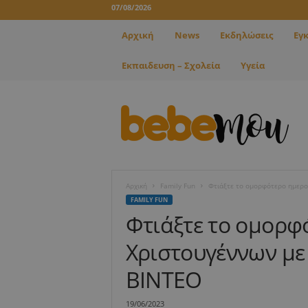
07/08/2026
Αρχική
News
Εκδηλώσεις
Εγ
Εκπαιδευση – Σχολεία
Υγεία
B
e
b
e
m
o
u
Αρχική
Family Fun
Φτιάξτε το ομορφότερο ημερο
FAMILY FUN
Φτιάξτε το ομορφ
Χριστουγέννων με
ΒΙΝΤΕΟ
19/06/2023