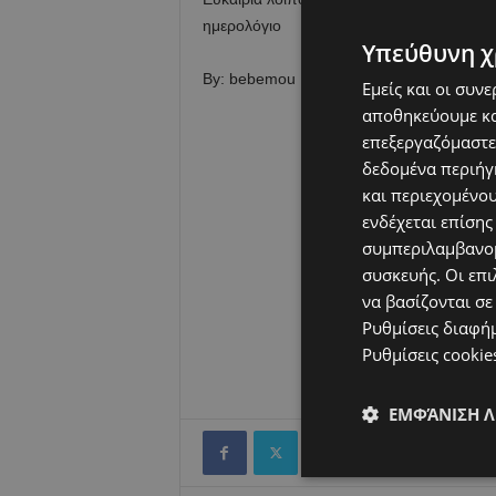
ημερολόγιο
Υπεύθυνη χ
By: bebemou
Εμείς και οι συν
αποθηκεύουμε κα
επεξεργαζόμαστε
δεδομένα περιήγη
και περιεχομένο
ενδέχεται επίσης
συμπεριλαμβανομ
συσκευής. Οι επι
να βασίζονται σε
Ρυθμίσεις διαφή
Ρυθμίσεις cookie
ΕΜΦΆΝΙΣΗ 