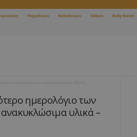
κυμοσύνη
Ψυχολογία
Bebelicious
Videos
Baby Boom
λόγιο των Χριστουγέννων με ανακυκλώσιμα υλικά – ΒΙΝΤΕΟ
ότερο ημερολόγιο των
 ανακυκλώσιμα υλικά –