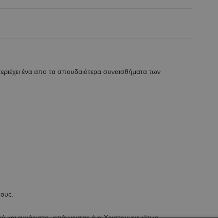
περιέχει ένα απο τα σπουδαιότερα συναισθήματα των
πους.
κό και ευχάριστο, φτιάχνοντας ένα Χριστουγεννιάτικο