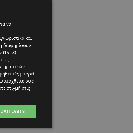
για να
αγνωριστικά και
ση διαφημίσεων
 (1913)
πούς,
κτηριστικών
ομηθευτές μπορεί
ντιταχθείτε στις
τε στιγμή στις
ΔΟΧΉ ΌΛΩΝ