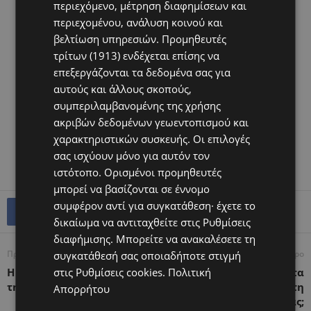
περιεχόμενο, μέτρηση διαφημίσεων και
περιεχομένου, ανάλυση κοινού και
βελτίωση υπηρεσιών.
Προμηθευτές
τρίτων (1913)
ενδέχεται επίσης να
επεξεργάζονται τα δεδομένα σας για
αυτούς και άλλους σκοπούς,
συμπεριλαμβανομένης της χρήσης
ακριβών δεδομένων γεωεντοπισμού και
χαρακτηριστικών συσκευής. Οι επιλογές
σας ισχύουν μόνο για αυτόν τον
ιστότοπο. Ορισμένοι προμηθευτές
μπορεί να βασίζονται σε έννομο
συμφέρον αντί για συγκατάθεση· έχετε το
δικαίωμα να αντιταχθείτε στις
Ρυθμίσεις
διαφήμισης
. Μπορείτε να ανακαλέσετε τη
Προηγούμενο άρθρο
Επόμενο άρθρο
συγκατάθεσή σας οποιαδήποτε στιγμή
Η διατροφή-φάρμακο για
στις
Ρυθμίσεις cookies
.
Ανεξήγητη υπογονιμότητα
Πολιτική
τη γονιμότητα
– Μήπως να αλλάξουμε τη
Απορρήτου
διατροφή μας;