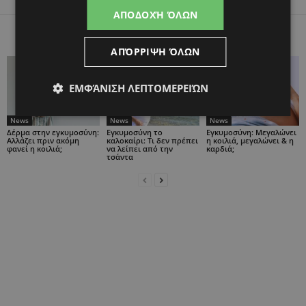
ΑΠΟΔΟΧΉ ΌΛΩΝ
ΠΑΡΟΜΟΙΑ ΑΡΘΡΑ
ΠΕΡΙΣΣΟΤΕΡΑ ΑΠΟ ΤΟΝ ΔΗΜΙΟΥΡΓΟ
ΑΠΌΡΡΙΨΗ ΌΛΩΝ
ΕΜΦΆΝΙΣΗ ΛΕΠΤΟΜΕΡΕΙΏΝ
News
News
News
Δέρμα στην εγκυμοσύνη:
Εγκυμοσύνη το
Εγκυμοσύνη: Μεγαλώνει
Αλλάζει πριν ακόμη
καλοκαίρι: Τι δεν πρέπει
η κοιλιά, μεγαλώνει & η
φανεί η κοιλιά;
να λείπει από την
καρδιά;
τσάντα