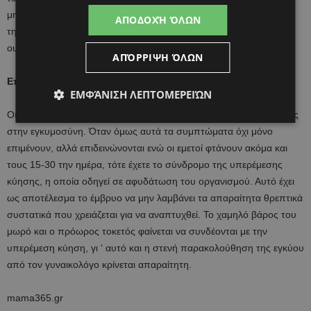
μητέρα. Συνήθως το συγκεκριμένο πρόβλημα εμφανίζεται μεταξύ
ΑΠΟΔΟΧΉ ΌΛΩΝ
της 9ης και 17ης εβδομάδας λόγω των αλλαγών που υφίσταται το
ουροποιητικό σύστημα της εγκύου.
ΑΠΌΡΡΙΨΗ ΌΛΩΝ
Επίμονη ναυτία και εμετός
ΕΜΦΆΝΙΣΗ ΛΕΠΤΟΜΕΡΕΙΏΝ
Οι περισσότερες γυναίκες ταλαιπωρούνται από εμετούς και ναυτίες
στην εγκυμοσύνη. Όταν όμως αυτά τα συμπτώματα όχι μόνο
επιμένουν, αλλά επιδεινώνονται ενώ οι εμετοί φτάνουν ακόμα και
τους 15-30 την ημέρα, τότε έχετε το σύνδρομο της υπερέμεσης
κύησης, η οποία οδηγεί σε αφυδάτωση του οργανισμού. Αυτό έχει
ως αποτέλεσμα το έμβρυο να μην λαμβάνει τα απαραίτητα θρεπτικά
συστατικά που χρειάζεται για να αναπτυχθεί. Το χαμηλό βάρος του
μωρό και ο πρόωρος τοκετός φαίνεται να συνδέονται με την
υπερέμεση κύηση, γι ‘ αυτό και η στενή παρακολούθηση της εγκύου
από τον γυναικολόγο κρίνεται απαραίτητη.
mama365.gr