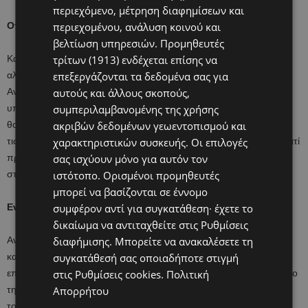
περιεχόμενο, μέτρηση διαφημίσεων και
Οπτικές διαταραχές
περιεχομένου, ανάλυση κοινού και
βελτίωση υπηρεσιών.
Προμηθευτές
Κατά την διάρκεια της εγκυμοσύνης, εξαιτίας των ορμονικών
τρίτων (1913)
ενδέχεται επίσης να
αλλαγών, υπάρχει περίπτωση να επηρεαστεί η όραση της εγκύου.
επεξεργάζονται τα δεδομένα σας για
Αν βλέπετε θολά ή εμφανίζονται λάμψεις φωτός, ενώ ταυτόχρονα
αυτούς και άλλους σκοπούς,
υποφέρετε από πονοκεφάλους και ναυτία, τότε πρέπει να
συμπεριλαμβανομένης της χρήσης
θορυβηθείτε καθώς είναι σημάδι της προεκλαμψίας. Είναι μία από
ακριβών δεδομένων γεωεντοπισμού και
τις συνηθέστερες και πιο σοβαρές επιπλοκές στην εγκυμοσύνη γιατί
χαρακτηριστικών συσκευής. Οι επιλογές
προκαλεί υψηλή πίεση στην μητέρα και αναπτυξιακά προβλήματα
σας ισχύουν μόνο για αυτόν τον
στο μωρό.
ιστότοπο. Ορισμένοι προμηθευτές
μπορεί να βασίζονται σε έννομο
Ενόχληση στην ούρηση
συμφέρον αντί για συγκατάθεση· έχετε το
δικαίωμα να αντιταχθείτε στις
Ρυθμίσεις
Αν νιώθετε κάψιμο, συχνοουρία, πόνο στην κάτω κοιλιακή χώρα
διαφήμισης
. Μπορείτε να ανακαλέσετε τη
κατά την ούρηση τότε ενδέχεται να νοσείτε από ουρολοίμωξη. Η
συγκατάθεσή σας οποιαδήποτε στιγμή
επίπτωση της ουρολοίμωξης στην εγκυμοσύνη αυξάνει τον κίνδυνο
στις
Ρυθμίσεις cookies
.
Πολιτική
της οξείας πυελονεφρίτιδας που έχει ως συνέπεια τον πρόωρο
Απορρήτου
τοκετό, την εμφάνιση αναιμίας, υπέρτασης και προεκλαψίας στην