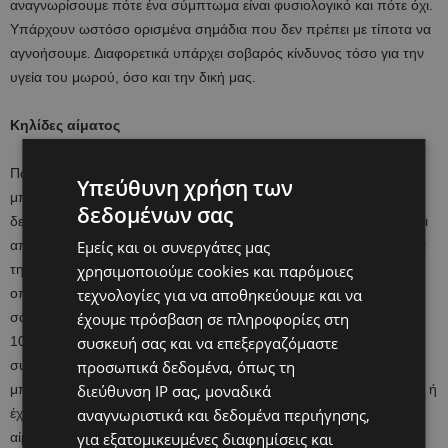
αναγνωρίσουμε πότε ένα σύμπτωμα είναι φυσιολογικό και πότε όχι.
Υπάρχουν ωστόσο ορισμένα σημάδια που δεν πρέπει με τίποτα να
αγνοήσουμε. Διαφορετικά υπάρχει σοβαρός κίνδυνος τόσο για την
υγεία του μωρού, όσο και την δική μας.
Κηλίδες αίματος
Παρόλο που μια μικρή αιμορραγία στην αρχή της εγκυμοσύνης
Υπεύθυνη χρήση των
μπορεί να τρομάξει την μέλλουσα μητέρα, τις περισσότερες φορές
δεδομένων σας
δεν είναι ανησυχητικό σημάδι. Αν, όμως, η αιμορραγία συνοδεύεται
από πόνους στην κοιλιακή χώρα, τότε μπορεί να είναι αποτέλεσμα
Εμείς και οι συνεργάτες μας
της έκτοπης κύησης, δηλαδή της κύησης που αναπτύσσεται
χρησιμοποιούμε cookies και παρόμοιες
οπουδήποτε αλλού εκτός από την μήτρα και συνήθως στις
τεχνολογίες για να αποθηκεύουμε και να
σάλπιγγες. Οι έκτοπες κυήσεις συμβαίνουν συχνά μεταξύ 6ης και
έχουμε πρόσβαση σε πληροφορίες στη
10ης εβδομάδας ενώ η απόχρωση του αίματος είναι καφετί και
συσκευή σας και να επεξεργαζόμαστε
συνοδεύεται από οξύ πόνο. Οι λιποθυμίες και ο αφόρητος πόνος
προσωπικά δεδομένα, όπως τη
μπορεί να είναι ένδειξη ότι η έκτοπη κύηση ετοιμάζεται να διακοπεί ή
διεύθυνση IP σας, μοναδικά
έχει διακοπεί ήδη. Σε κάθε περίπτωση, αν εντοπίσετε κηλίδες
αναγνωριστικά και δεδομένα περιήγησης,
αίματος, πρέπει αμέσως να επικοινωνήσετε με τον γιατρό σας.
για εξατομικευμένες διαφημίσεις και