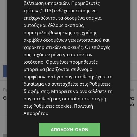
βελτίωση υπηρεσιών.
Προμηθευτές
τρίτων (1913)
ενδέχεται επίσης να
επεξεργάζονται τα δεδομένα σας για
αυτούς και άλλους σκοπούς,
συμπεριλαμβανομένης της χρήσης
ακριβών δεδομένων γεωεντοπισμού και
χαρακτηριστικών συσκευής. Οι επιλογές
σας ισχύουν μόνο για αυτόν τον
ιστότοπο. Ορισμένοι προμηθευτές
μπορεί να βασίζονται σε έννομο
συμφέρον αντί για συγκατάθεση· έχετε το
δικαίωμα να αντιταχθείτε στις
Ρυθμίσεις
Προηγούμενο άρθρο
Επόμενο άρθρο
διαφήμισης
. Μπορείτε να ανακαλέσετε τη
Θέλω να κάνω παιδί
Γιατί ένα παιδί πρέπει να
συγκατάθεσή σας οποιαδήποτε στιγμή
είναι κοινωνικό
στις
Ρυθμίσεις cookies
.
Πολιτική
Απορρήτου
ΠΑΡΟΜΟΙΑ ΑΡΘΡΑ
ΠΕΡΙΣΣΟΤΕΡΑ ΑΠΟ ΤΟΝ ΔΗΜΙΟΥΡΓΟ
ΑΠΟΔΟΧΉ ΌΛΩΝ