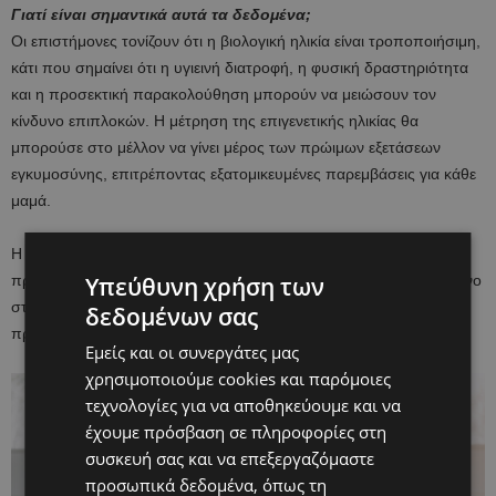
Γιατί είναι σημαντικά αυτά τα δεδομένα;
Οι επιστήμονες τονίζουν ότι η βιολογική ηλικία είναι τροποποιήσιμη,
κάτι που σημαίνει ότι η υγιεινή διατροφή, η φυσική δραστηριότητα
και η προσεκτική παρακολούθηση μπορούν να μειώσουν τον
κίνδυνο επιπλοκών. Η μέτρηση της επιγενετικής ηλικίας θα
μπορούσε στο μέλλον να γίνει μέρος των πρώιμων εξετάσεων
εγκυμοσύνης, επιτρέποντας εξατομικευμένες παρεμβάσεις για κάθε
μαμά.
Η έρευνα αυτή δείχνει ότι η φροντίδα της εγκυμοσύνης μπορεί να
Υπεύθυνη χρήση των
προσαρμοστεί στα μοριακά χαρακτηριστικά κάθε γυναίκας, όχι μόνο
στην ηλικία της με βάση τα χρόνια, προσφέροντας μια πιο
δεδομένων σας
προληπτική και εξατομικευμένη προσέγγιση.
Εμείς και οι συνεργάτες μας
χρησιμοποιούμε cookies και παρόμοιες
τεχνολογίες για να αποθηκεύουμε και να
έχουμε πρόσβαση σε πληροφορίες στη
συσκευή σας και να επεξεργαζόμαστε
προσωπικά δεδομένα, όπως τη