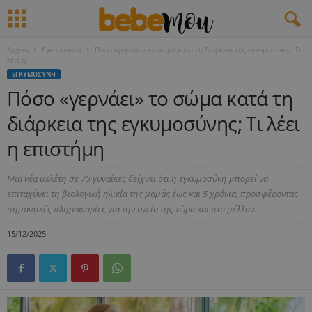
Αρχική
Εγκυμοσύνη
Πόσο «γερνάει» το σώμα κατά τη διάρκεια της εγκυμοσύνης; Τι
λέει η...
ΕΓΚΥΜΟΣΎΝΗ
Πόσο «γερνάει» το σώμα κατά τη
διάρκεια της εγκυμοσύνης; Τι λέει
η επιστήμη
Μια νέα μελέτη σε 75 γυναίκες δείχνει ότι η εγκυμοσύνη μπορεί να
επιταχύνει τη βιολογική ηλικία της μαμάς έως και 5 χρόνια, προσφέροντας
σημαντικές πληροφορίες για την υγεία της τώρα και στο μέλλον.
15/12/2025