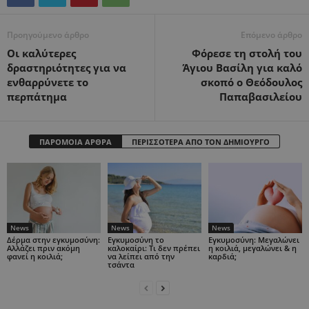
Προηγούμενο άρθρο
Επόμενο άρθρο
Οι καλύτερες
Φόρεσε τη στολή του
δραστηριότητες για να
Άγιου Βασίλη για καλό
ενθαρρύνετε το
σκοπό ο Θεόδουλος
περπάτημα
Παπαβασιλείου
ΠΑΡΟΜΟΙΑ ΑΡΘΡΑ
ΠΕΡΙΣΣΟΤΕΡΑ ΑΠΟ ΤΟΝ ΔΗΜΙΟΥΡΓΟ
News
News
News
Δέρμα στην εγκυμοσύνη:
Εγκυμοσύνη το
Εγκυμοσύνη: Μεγαλώνει
Αλλάζει πριν ακόμη
καλοκαίρι: Τι δεν πρέπει
η κοιλιά, μεγαλώνει & η
φανεί η κοιλιά;
να λείπει από την
καρδιά;
τσάντα