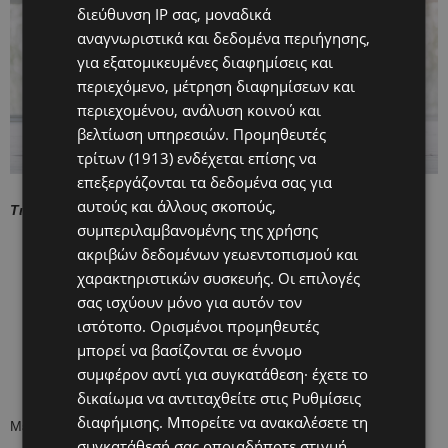
διεύθυνση IP σας, μοναδικά
αναγνωριστικά και δεδομένα περιήγησης,
για εξατομικευμένες διαφημίσεις και
περιεχόμενο, μέτρηση διαφημίσεων και
περιεχομένου, ανάλυση κοινού και
βελτίωση υπηρεσιών.
Προμηθευτές
τρίτων (1913)
ενδέχεται επίσης να
επεξεργάζονται τα δεδομένα σας για
αυτούς και άλλους σκοπούς,
Τι μπορούν να κάνουν οι μέλλουσες μαμάδες
συμπεριλαμβανομένης της χρήσης
ακριβών δεδομένων γεωεντοπισμού και
Να πηγαίνουν τακτικά στον γιατρό τους στην εγκυμοσύνη
χαρακτηριστικών συσκευής. Οι επιλογές
Να ακολουθούν υγιεινή διατροφή και φυσική δραστηριότητα
σας ισχύουν μόνο για αυτόν τον
Να ενημερώνονται για τις μεθόδους μέτρησης βιολογικής
ιστότοπο. Ορισμένοι προμηθευτές
ηλικίας
μπορεί να βασίζονται σε έννομο
Να συνεργάζονται με τον γυναικολόγο για εξατομικευμένη
συμφέρον αντί για συγκατάθεση· έχετε το
φροντίδα
δικαίωμα να αντιταχθείτε στις
Ρυθμίσεις
διαφήμισης
. Μπορείτε να ανακαλέσετε τη
Με σωστή υποστήριξη, η εγκυμοσύνη μπορεί να περάσει με
συγκατάθεσή σας οποιαδήποτε στιγμή