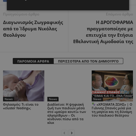
Προηγούμενο άρθρο
Επόμενο άρθρο
Διαγωνισμός Ζωγραφικής
Η ΔΡΟΓΟΦΑΡΜΑ
από το Ίδρυμα Νικόλας
πραγματοποίησε με
Θεολόγου
επιτυχία την Ετήσια
Εθελοντική Αιμοδοσία της
ΠΑΡΟΜΟΙΑ ΑΡΘΡΑ
ΠΕΡΙΣΣΟΤΕΡΑ ΑΠΟ ΤΟΝ ΔΗΜΙΟΥΡΓΟ
News
News
News
Θηλασμός: Τι είναι το
Διαδίκτυο: Η ψηφιακή
«ΧΡΩΜΑΤΑ ΖΩΗΣ» | Ο
«cluster feeding»;
ζωή των παιδιών μέσα
Γιάννης Σπανός μιλά για
στο «μαύρο κουτί» των
τη μαγεία και τη δύναμη
αλγορίθμων – Οι
του παιδικού θεάτρου
κίνδυνοι πίσω από τα
κλικ