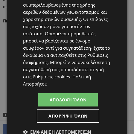
συμπεριλαμβανομένης της χρήσης
ουσίες που αντικατέστησαν.
ακριβών δεδομένων γεωεντοπισμού και
χαρακτηριστικών συσκευής. Οι επιλογές
Πηγή:ΑΠΕ-ΜΠΕ
σας ισχύουν μόνο για αυτόν τον
ιστότοπο. Ορισμένοι προμηθευτές
μπορεί να βασίζονται σε έννομο
συμφέρον αντί για συγκατάθεση· έχετε το
δικαίωμα να αντιταχθείτε στις
Ρυθμίσεις
διαφήμισης
. Μπορείτε να ανακαλέσετε τη
συγκατάθεσή σας οποιαδήποτε στιγμή
στις
Ρυθμίσεις cookies
.
Πολιτική
Απορρήτου
ΑΠΟΔΟΧΉ ΌΛΩΝ
ΑΠΌΡΡΙΨΗ ΌΛΩΝ
ΕΤΙΚΕΤΕΣ
TOP
ΕΓΚΥΜΟΣΎΝΗ
ΥΓΕΊΑ
ΕΜΦΆΝΙΣΗ ΛΕΠΤΟΜΕΡΕΙΏΝ