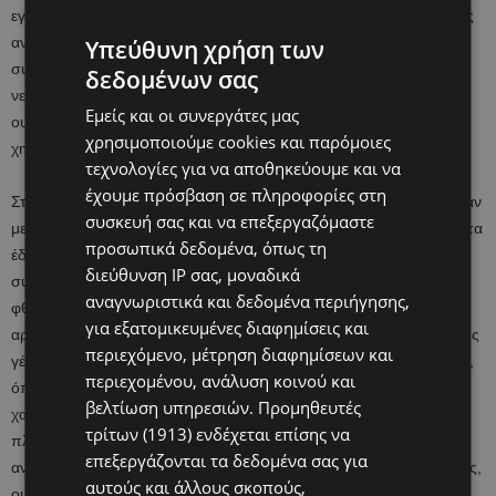
εγκυμοσύνης και το βάρος γέννησης των νεογνών. Οι επιστήμονες
αναζήτησαν 113 διαφορετικές χημικές ουσίες που συναντώνται
Υπεύθυνη χρήση των
συχνά στο οικιακό περιβάλλον, στον αέρα, στα τρόφιμα και στο
δεδομένων σας
νερό. Διαπίστωσαν ότι κάθε δείγμα περιείχε κατά μέσο όρο 45
Εμείς και οι συνεργάτες μας
ουσίες, ενώ σε μία περίπτωση εντοπίστηκαν 64 διαφορετικές
χρησιμοποιούμε cookies και παρόμοιες
χημικές ουσίες.
τεχνολογίες για να αποθηκεύουμε και να
έχουμε πρόσβαση σε πληροφορίες στη
Στη συνέχεια, διερεύνησαν κατά πόσο η έκθεση σε αυτές σχετιζόταν
συσκευή σας και να επεξεργαζόμαστε
με τη διάρκεια της κύησης και το βάρος γέννησης. Τα αποτελέσματα
προσωπικά δεδομένα, όπως τη
έδειξαν ότι αρκετές φθαλικές ενώσεις και πλαστικοποιητές
διεύθυνση IP σας, μοναδικά
συνδέονταν σταθερά με τον πρόωρο τοκετό. Παράλληλα, οι
αναγνωριστικά και δεδομένα περιήγησης,
φθαλικές ενώσεις, οι πλαστικοποιητές και οι πολυκυκλικοί
για εξατομικευμένες διαφημίσεις και
αρωματικοί υδρογονάνθρακες συσχετίστηκαν με χαμηλότερο βάρος
περιεχόμενο, μέτρηση διαφημίσεων και
γέννησης. Επίσης, ορισμένες λιγότερο μελετημένες χημικές ουσίες,
περιεχομένου, ανάλυση κοινού και
όπως οι αλογονωμένες φαινόλες, φάνηκε να σχετίζονται με
βελτίωση υπηρεσιών.
Προμηθευτές
χαμηλότερο βάρος γέννησης. Μάλιστα, οι ερευνητές εντόπισαν
τρίτων (1913)
ενδέχεται επίσης να
πλαστικοποιητές που εισήχθησαν πρόσφατα για να
επεξεργάζονται τα δεδομένα σας για
αντικαταστήσουν τοξικές χημικές ουσίες, όπως οι φθαλικές ενώσεις,
αυτούς και άλλους σκοπούς,
οι οποίες είχαν παρόμοιες επιπτώσεις στην υγεία με τις χημικές