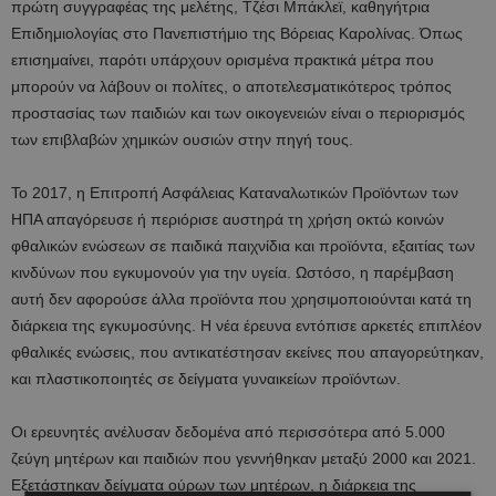
πρώτη συγγραφέας της μελέτης, Τζέσι Μπάκλεϊ, καθηγήτρια
Επιδημιολογίας στο Πανεπιστήμιο της Βόρειας Καρολίνας. Όπως
επισημαίνει, παρότι υπάρχουν ορισμένα πρακτικά μέτρα που
μπορούν να λάβουν οι πολίτες, ο αποτελεσματικότερος τρόπος
προστασίας των παιδιών και των οικογενειών είναι ο περιορισμός
των επιβλαβών χημικών ουσιών στην πηγή τους.
Το 2017, η Επιτροπή Ασφάλειας Καταναλωτικών Προϊόντων των
ΗΠΑ απαγόρευσε ή περιόρισε αυστηρά τη χρήση οκτώ κοινών
φθαλικών ενώσεων σε παιδικά παιχνίδια και προϊόντα, εξαιτίας των
κινδύνων που εγκυμονούν για την υγεία. Ωστόσο, η παρέμβαση
αυτή δεν αφορούσε άλλα προϊόντα που χρησιμοποιούνται κατά τη
διάρκεια της εγκυμοσύνης. Η νέα έρευνα εντόπισε αρκετές επιπλέον
φθαλικές ενώσεις, που αντικατέστησαν εκείνες που απαγορεύτηκαν,
και πλαστικοποιητές σε δείγματα γυναικείων προϊόντων.
Οι ερευνητές ανέλυσαν δεδομένα από περισσότερα από 5.000
ζεύγη μητέρων και παιδιών που γεννήθηκαν μεταξύ 2000 και 2021.
Εξετάστηκαν δείγματα ούρων των μητέρων, η διάρκεια της