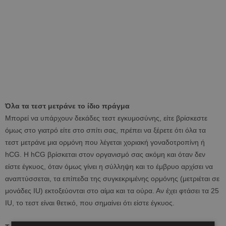
Όλα τα τεστ μετράνε το ίδιο πράγμα
Μπορεί να υπάρχουν δεκάδες τεστ εγκυμοσύνης, είτε βρίσκεστε
όμως στο γιατρό είτε στο σπίτι σας, πρέπει να ξέρετε ότι όλα τα
τεστ μετράνε μια ορμόνη που λέγεται χοριακή γοναδοτροπίνη ή
hCG. Η hCG βρίσκεται στον οργανισμό σας ακόμη και όταν δεν
είστε έγκυος, όταν όμως γίνει η σύλληψη και το έμβρυο αρχίσει να
αναπτύσσεται, τα επίπεδα της συγκεκριμένης ορμόνης (μετριέται σε
μονάδες IU) εκτοξεύονται στο αίμα και τα ούρα. Αν έχει φτάσει τα 25
IU, το τεστ είναι θετικό, που σημαίνει ότι είστε έγκυος.