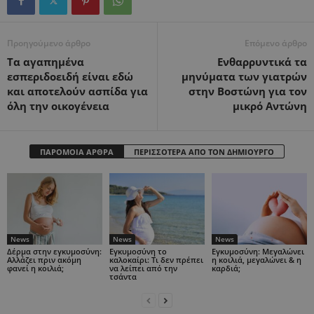
Προηγούμενο άρθρο
Επόμενο άρθρο
Τα αγαπημένα
Eνθαρρυντικά τα
εσπεριδοειδή είναι εδώ
μηνύματα των γιατρών
και αποτελούν ασπίδα για
στην Βοστώνη για τον
όλη την οικογένεια
μικρό Αντώνη
ΠΑΡΟΜΟΙΑ ΑΡΘΡΑ
ΠΕΡΙΣΣΟΤΕΡΑ ΑΠΟ ΤΟΝ ΔΗΜΙΟΥΡΓΟ
News
News
News
Δέρμα στην εγκυμοσύνη:
Εγκυμοσύνη το
Εγκυμοσύνη: Μεγαλώνει
Αλλάζει πριν ακόμη
καλοκαίρι: Τι δεν πρέπει
η κοιλιά, μεγαλώνει & η
φανεί η κοιλιά;
να λείπει από την
καρδιά;
τσάντα