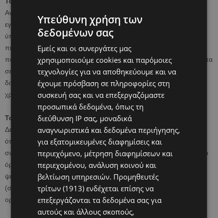
Το τεστ πρέπει να γίνεται το πρωί
Αναρωτηθήκατε ποτέ γιατί σύμφωνα με τις οδηγίες των τεστ
Υπεύθυνη χρήση των
εγκυμοσύνης, πρέπει να γίνεται το πρωί; Μετά από αρκετές ώρες
δεδομένων σας
ύπνου, η hCG έχει υψηλότερες συγκεντρώσεις στα ούρα και είναι
Εμείς και οι συνεργάτες μας
πιθανότερο το τεστ να είναι θετικό αν όντως είστε έγκυος. Τα τεστ
χρησιμοποιούμε cookies και παρόμοιες
που διατίθενται σήμερα στην αγορά είναι βέβαια πολύ πιο αξιόπιστα
τεχνολογίες για να αποθηκεύουμε και να
σε σχέση με μια δεκαετία πριν. Για καλύτερα αποτελέσματα
έχουμε πρόσβαση σε πληροφορίες στη
δοκιμάστε το τεστ το πρωί, αλλά αν αυτό δεν είναι δυνατό, δεν
συσκευή σας και να επεξεργαζόμαστε
χρειάζεται να αγχωθείτε.
προσωπικά δεδομένα, όπως τη
διεύθυνση IP σας, μοναδικά
Τα ακριβά τεστ δεν είναι και πιο αξιόπιστα
αναγνωριστικά και δεδομένα περιήγησης,
Δεν χρειάζεται να αγοράσετε ένα ακριβό τεστ για να είστε σίγουρες
για εξατομικευμένες διαφημίσεις και
ότι είναι αξιόπιστο. Ο λόγος είναι ότι όλα μετράνε τα επίπεδα της
περιεχόμενο, μέτρηση διαφημίσεων και
συγκεκριμένης ορμόνης. Κάποια τεστ μπορεί να έχουν χαμηλότερο
περιεχομένου, ανάλυση κοινού και
όριο χοριακής γοναδοτροπίνης και αυξάνουν τις πιθανότητες για
βελτίωση υπηρεσιών.
Προμηθευτές
ψευδώς θετικό αποτέλεσμα, καθώς μια μικρή ποσότητα hCG
τρίτων (1913)
ενδέχεται επίσης να
(συνήθως λιγότερο από 10 IU) υπάρχει έτσι κι αλλιώς στον
επεξεργάζονται τα δεδομένα σας για
οργανισμό, αυτό όμως δεν αφορά την τιμή τους.
αυτούς και άλλους σκοπούς,