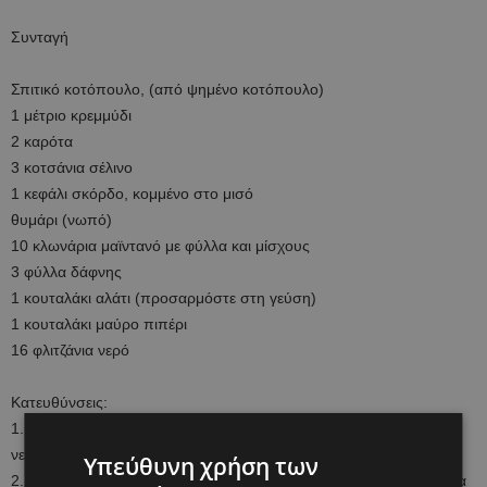
Συνταγή
Σπιτικό κοτόπουλο, (από ψημένο κοτόπουλο)
1 μέτριο κρεμμύδι
2 καρότα
3 κοτσάνια σέλινο
1 κεφάλι σκόρδο, κομμένο στο μισό
θυμάρι (νωπό)
10 κλωνάρια μαϊντανό με φύλλα και μίσχους
3 φύλλα δάφνης
1 κουταλάκι αλάτι (προσαρμόστε στη γεύση)
1 κουταλάκι μαύρο πιπέρι
16 φλιτζάνια νερό
Κατευθύνσεις:
1. Προσθέστε όλα τα συστατικά στο 10 Qt. Πιέστε και καλύψτε με
νερό. Καλυψτε και γυρίστε τη φωτιά στο μέσο.
Υπεύθυνη χρήση των
2. Μόλις αρχίσει να κάνει κλικ το Vapo-Valve, γυρίστε τη θερμότητα