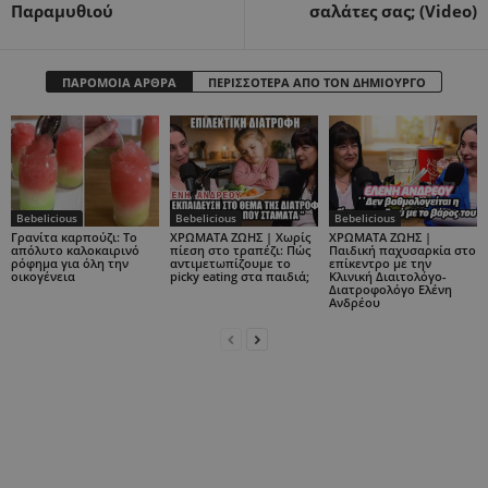
Παραμυθιού
σαλάτες σας; (Video)
ΠΑΡΟΜΟΙΑ ΑΡΘΡΑ
ΠΕΡΙΣΣΟΤΕΡΑ ΑΠΟ ΤΟΝ ΔΗΜΙΟΥΡΓΟ
Bebelicious
Bebelicious
Bebelicious
Γρανίτα καρπούζι: Το
ΧΡΩΜΑΤΑ ΖΩΗΣ | Χωρίς
ΧΡΩΜΑΤΑ ΖΩΗΣ |
απόλυτο καλοκαιρινό
πίεση στο τραπέζι: Πώς
Παιδική παχυσαρκία στο
ρόφημα για όλη την
αντιμετωπίζουμε το
επίκεντρο με την
οικογένεια
picky eating στα παιδιά;
Κλινική Διαιτολόγο-
Διατροφολόγο Ελένη
Ανδρέου