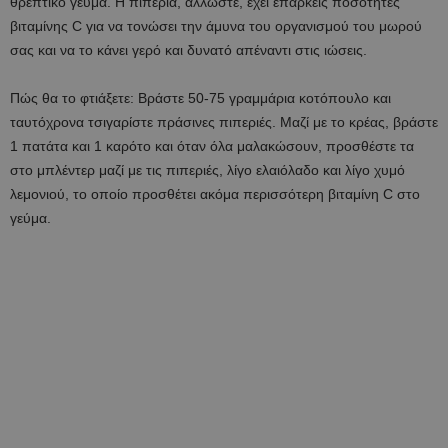
θρεπτικό γεύμα. Η πιπεριά, άλλωστε, έχει επαρκείς ποσότητες
βιταμίνης C για να τονώσει την άμυνα του οργανισμού του μωρού
σας και να το κάνει γερό και δυνατό απέναντι στις ιώσεις.
Πώς θα το φτιάξετε: Βράστε 50-75 γραμμάρια κοτόπουλο και
ταυτόχρονα τσιγαρίστε πράσινες πιπεριές. Μαζί με το κρέας, βράστε
1 πατάτα και 1 καρότο και όταν όλα μαλακώσουν, προσθέστε τα
στο μπλέντερ μαζί με τις πιπεριές, λίγο ελαιόλαδο και λίγο χυμό
λεμονιού, το οποίο προσθέτει ακόμα περισσότερη βιταμίνη C στο
γεύμα.