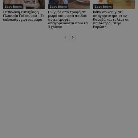
Baby Boom
Baby Boom
Baby Boom
Σε πελάγη ευτυχίας η
Πνιγμός από τροφή σε
Baby walker: γιατί
Γλυκερία Γιάκουμου – Το
μωρά και μικρά παιδιά:
απαγορεύτηκε στον
καλοκαίρι γίνεται μαμά
ποιες τροφές
Καναδά και τι λένε οι
απαγορεύονται πριν τα
παιδίατροι στην
3 χρόνια
Ευρώπη