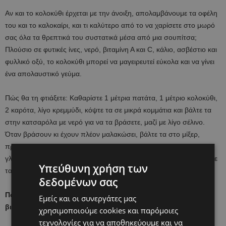
Αν και το κολοκύθι έρχεται με την άνοιξη, απολαμβάνουμε τα οφέλη
του και το καλοκαίρι, και τι καλύτερο από το να χαρίσετε στο μωρό
σας όλα τα θρεπτικά του συστατικά μέσα από μια σουπίτσα;
Πλούσιο σε φυτικές ίνες, νερό, βιταμίνη Α και C, κάλιο, ασβέστιο και
φυλλικό οξύ, το κολοκύθι μπορεί να μαγειρευτεί εύκολα και να γίνει
ένα απολαυστικό γεύμα.
Πώς θα τη φτιάξετε: Καθαρίστε 1 μέτρια πατάτα, 1 μέτριο κολοκύθι,
2 καρότα, λίγο κρεμμύδι, κόψτε τα σε μικρά κομμάτια και βάλτε τα
στην κατσαρόλα με νερό για να τα βράσετε, μαζί με λίγο σέλινο.
Όταν βράσουν κι έχουν πλέον μαλακώσει, βάλτε τα στο μίξερ,
προσθέτοντας 1 κουταλιά της σούπας ελαιόλαδο, 1 κουταλάκι του
γλυκού χυμό λεμονιού και λίγο από το ζουμί των λαχανικών. Αλέστε
Υπεύθυνη χρήση των
τα όλα μαζί και έχετε έτοιμη τη σούπα του!
δεδομένων σας
Πουρές από ραπανάκι για ασβέστιο, νάτριο, κάλιο και
Εμείς και οι συνεργάτες μας
βιταμίνες
χρησιμοποιούμε cookies και παρόμοιες
τεχνολογίες για να αποθηκεύουμε και να