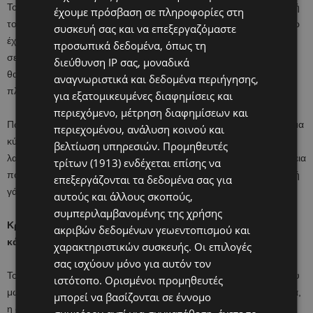
Το ραπανάκι που βρίσκεται την άνοιξη και το καλοκαίρι στην εποχή
έχουμε πρόσβαση σε πληροφορίες στη
του, είναι πλούσιο σε βιταμίνη C που δυναμώνει το μωρό σας, ενώ
συσκευή σας και να επεξεργαζόμαστε
έχει περιεκτικότητα και σε ασβέστιο, νάτριο, κάλιο, φώσφορο,
προσωπικά δεδομένα, όπως τη
σελήνιο κ.ά. Δοκιμάστε να φτιάξετε στο μωρό σας έναν πουρέ που
διεύθυνση IP σας, μοναδικά
θα συνδυάζει τα οφέλη του με αυτά του καρότου, το οποίο είναι
αναγνωριστικά και δεδομένα περιήγησης,
πλούσιο σε βιταμίνη A.
για εξατομικευμένες διαφημίσεις και
περιεχόμενο, μέτρηση διαφημίσεων και
Πώς θα τοv φτιάξετε: Ξεφλουδίστε το καρότο και κόψτε το σε σχήμα
περιεχομένου, ανάλυση κοινού και
κύβου. Κάντε το ίδιο και με το ραπανάκι σας. Βράστε και τα δυο
βελτίωση υπηρεσιών.
Προμηθευτές
λαχανικά μαζί μέχρι να γίνουν πιο τρυφερά και κάντε τα στη συνέχεια
τρίτων (1913)
ενδέχεται επίσης να
πουρέ με το μπλέντερ, προσθέτοντας στο μείγμα βρασμένο νερό ή
επεξεργάζονται τα δεδομένα σας για
γάλα και λίγες σταγόνες χυμό λεμονιού
αυτούς και άλλους σκοπούς,
συμπεριλαμβανομένης της χρήσης
Κρεατοχορτόσουπα με μελιτζάνα για πρωτεΐνη, ασβέστιο,
ακριβών δεδομένων γεωεντοπισμού και
κάλιο και σίδηρο
χαρακτηριστικών συσκευής. Οι επιλογές
σας ισχύουν μόνο για αυτόν τον
Το κρέας σε αυτή την ηλικία είναι απαραίτητο για την ανάπτυξη του
ιστότοπο. Ορισμένοι προμηθευτές
μωρού σας. Γιατί, όμως, να μην του προσθέσετε και λίγη μελιτζάνα,
μπορεί να βασίζονται σε έννομο
η οποία βρίσκεται στα… πάνω της εν μέσω καλοκαιριού; Με