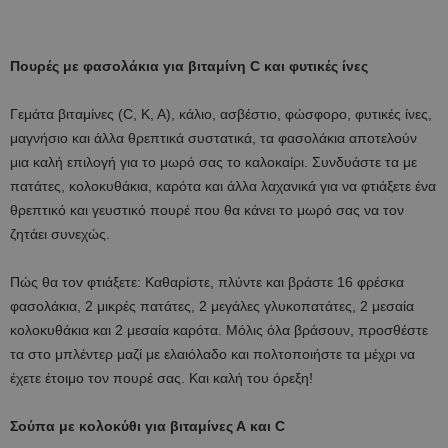
Πουρές με φασολάκια για βιταμίνη C και φυτικές ίνες
Γεμάτα βιταμίνες (C, K, A), κάλιο, ασβέστιο, φώσφορο, φυτικές ίνες,
μαγνήσιο και άλλα θρεπτικά συστατικά, τα φασολάκια αποτελούν
μια καλή επιλογή για το μωρό σας το καλοκαίρι. Συνδυάστε τα με
πατάτες, κολοκυθάκια, καρότα και άλλα λαχανικά για να φτιάξετε ένα
θρεπτικό και γευστικό πουρέ που θα κάνει το μωρό σας να τον
ζητάει συνεχώς.
Πώς θα τοv φτιάξετε: Καθαρίστε, πλύντε και βράστε 16 φρέσκα
φασολάκια, 2 μικρές πατάτες, 2 μεγάλες γλυκοπατάτες, 2 μεσαία
κολοκυθάκια και 2 μεσαία καρότα. Μόλις όλα βράσουν, προσθέστε
τα στο μπλέντερ μαζί με ελαιόλαδο και πολτοποιήστε τα μέχρι να
έχετε έτοιμο τον πουρέ σας. Και καλή του όρεξη!
Σούπα με κολοκύθι για βιταμίνες Α και C