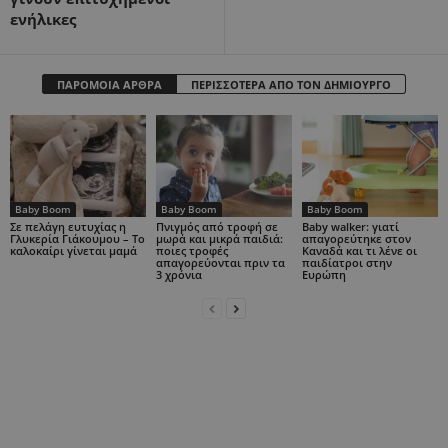
ενήλικες
ΠΑΡΟΜΟΙΑ ΑΡΘΡΑ
ΠΕΡΙΣΣΟΤΕΡΑ ΑΠΟ ΤΟΝ ΔΗΜΙΟΥΡΓΟ
Baby Boom
Baby Boom
Baby Boom
Σε πελάγη ευτυχίας η
Πνιγμός από τροφή σε
Baby walker: γιατί
Γλυκερία Γιάκουμου – Το
μωρά και μικρά παιδιά:
απαγορεύτηκε στον
καλοκαίρι γίνεται μαμά
ποιες τροφές
Καναδά και τι λένε οι
απαγορεύονται πριν τα
παιδίατροι στην
3 χρόνια
Ευρώπη