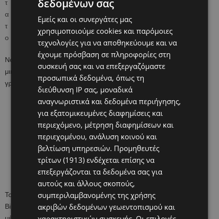
δεδομένων σας
Εμείς και οι συνεργάτες μας
χρησιμοποιούμε cookies και παρόμοιες
τεχνολογίες για να αποθηκεύουμε και να
έχουμε πρόσβαση σε πληροφορίες στη
Νοσοκομείο της Καλιφόρνιας ανακοίνωσε τη γέννηση του πιο
συσκευή σας και να επεξεργαζόμαστε
μικρού μωρού παγκοσμίως, ενός κοριτσιού που ζύγιζε μόλις 245
προσωπικά δεδομένα, όπως τη
γραμμάρια.
διεύθυνση IP σας, μοναδικά
αναγνωριστικά και δεδομένα περιήγησης,
για εξατομικευμένες διαφημίσεις και
περιεχόμενο, μέτρηση διαφημίσεων και
περιεχομένου, ανάλυση κοινού και
βελτίωση υπηρεσιών.
Προμηθευτές
τρίτων (1913)
ενδέχεται επίσης να
επεξεργάζονται τα δεδομένα σας για
αυτούς και άλλους σκοπούς,
συμπεριλαμβανομένης της χρήσης
Το βρέφος, το οποίο το προσωπικό του νοσοκομείου Sharp Mary
ακριβών δεδομένων γεωεντοπισμού και
Birch στο Σαν Ντιέγκο είχε ονομάσει Σέιμπι, πήγε σπίτι του στα
χαρακτηριστικών συσκευής. Οι επιλογές
μέσα Μαΐου, αφού πέρασε πέντε μήνες στη μονάδα εντατικής