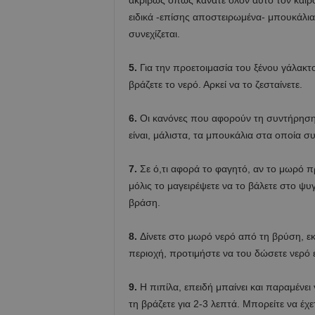
ακριβώς όπως κάνατε όλον αυτό τον καιρ
ειδικά -επίσης αποστειρωμένα- μπουκάλι
συνεχίζεται.
5.
Για την προετοιμασία του ξένου γάλακτο
βράζετε το νερό. Αρκεί να το ζεσταίνετε.
6.
Οι κανόνες που αφορούν τη συντήρηση το
είναι, μάλιστα, τα μπουκάλια στα οποία συ
7.
Σε ό,τι αφορά το φαγητό, αν το μωρό πρ
μόλις το μαγειρέψετε να το βάλετε στο ψυγ
βράση.
8.
Δίνετε στο μωρό νερό από τη βρύση, εκτ
περιοχή, προτιμήστε να του δώσετε νερό 
9.
Η πιπίλα, επειδή μπαίνει και παραμένει
τη βράζετε για 2-3 λεπτά. Μπορείτε να έχετ