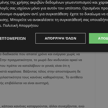
ένης της χρήσης ακριβών δεδομένων γεωεντοπισμού και χαρα
ιμο τρόπο εξερεύνησης των αντικειμένων μέχρι τον 8ο έως
λογές σας ισχύουν μόνο για αυτόν τον ιστότοπο. Ορισμένοι πρ
τονίζει πιο ώριμα τις κινήσεις του, προκειμένου να
 έννομο συμφέρον αντί για συγκατάθεση· έχετε το δικαίωμα να α
λές μητέρες ανησυχούν και θεωρούν ότι το μωρό, λόγω
μισης
. Μπορείτε να ανακαλέσετε τη συγκατάθεσή σας οποιαδήπο
 στα μικρόβια κι έτσι παρατείνουν την αποστείρωση.
s
.
Πολιτική Απορρήτου
κείμενα ή παιχνίδια που δίνουν στο μωρό κι αυτό συνηθίζει
ματικότητα, η αποστείρωση δε θα πρέπει να παρατείνεται
γιατί έτσι μεγαλώνει η ευαισθησία του μωρού στα
ΛΕΠΤΟΜΕΡΕΙΏΝ
ΑΠΌΡΡΙΨΗ ΌΛΩΝ
ΑΠΟ
 νόημα.
α διαδικασία που απαιτεί χρόνο και ενέργεια χωρίς να
Στην πραγματικότητα, το μωρό δεν κινδυνεύει αρκεί να
ου πρέπει να καταλάβουν οι γονείς είναι ότι η
ωριστά κεφάλαια. Βάζοντας τέλος στην αποστείρωση δε
σχολαστικότητα τους κανόνες καθαριότητας. Το αντίθετο
ής επιβάλλεται να είναι αυστηρή.
κάποιοι κανόνες καταργούνται, άλλοι συνεχίζονται, ενώ