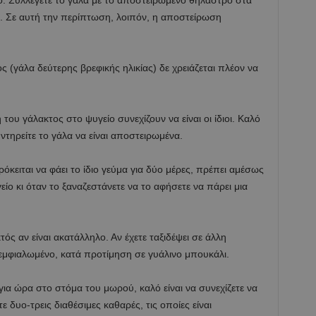
ό. Συλλέγετε το γάλα με το αποστειρωμένο θήλαστρο στα
α. Σε αυτή την περίπτωση, λοιπόν, η αποστείρωση
ς (γάλα δεύτερης βρεφικής ηλικίας) δε χρειάζεται πλέον να
υ γάλακτος στο ψυγείο συνεχίζουν να είναι οι ίδιοι. Καλό
ντηρείτε το γάλα να είναι αποστειρωμένα.
όκειται να φάει το ίδιο γεύμα για δύο μέρες, πρέπει αμέσως
είο κι όταν το ξαναζεστάνετε να το αφήσετε να πάρει μια
ός αν είναι ακατάλληλο. Αν έχετε ταξιδέψει σε άλλη
εμφιαλωμένο, κατά προτίμηση σε γυάλινο μπουκάλι.
 για ώρα στο στόμα του μωρού, καλό είναι να συνεχίζετε να
ε δυο-τρεις διαθέσιμες καθαρές, τις οποίες είναι