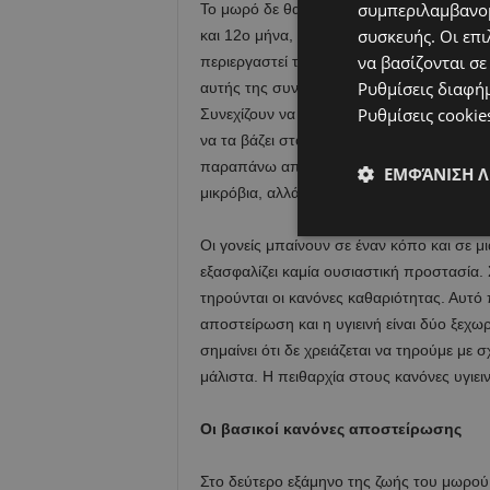
συμπεριλαμβανομ
Το μωρό δε θα εγκαταλείψει αυτό τον πρώ
συσκευής. Οι επι
και 12ο μήνα, οπότε και θα αρχίσει να συν
να βασίζονται σε
περιεργαστεί τα πράγματα γύρω του. Πολ
Ρυθμίσεις διαφή
αυτής της συνήθειας, είναι πιο επιρρεπές
Ρυθμίσεις cookie
Συνεχίζουν να βράζουν ή να ζεματούν αντι
να τα βάζει στο στοματάκι του. Στην πραγ
παραπάνω από τους οκτώ μήνες, όχι τόσο 
ΕΜΦΆΝΙΣΗ 
μικρόβια, αλλά γιατί δεν έχει πλέον κανένα
Οι γονείς μπαίνουν σε έναν κόπο και σε μι
εξασφαλίζει καμία ουσιαστική προστασία. 
τηρούνται οι κανόνες καθαριότητας. Αυτό π
αποστείρωση και η υγιεινή είναι δύο ξεχ
σημαίνει ότι δε χρειάζεται να τηρούμε με 
μάλιστα. Η πειθαρχία στους κανόνες υγιειν
Οι βασικοί κανόνες αποστείρωσης
Στο δεύτερο εξάμηνο της ζωής του μωρού, 