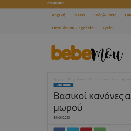
07/08/2026
Αρχική
News
Εκδηλώσεις
Εγ
Εκπαιδευση – Σχολεία
Υγεία
B
e
b
e
m
o
u
Αρχική
Baby Boom
Bασικοί κανόνες αποστείρωσ
BABY BOOM
Bασικοί κανόνες 
μωρού
19/06/2023