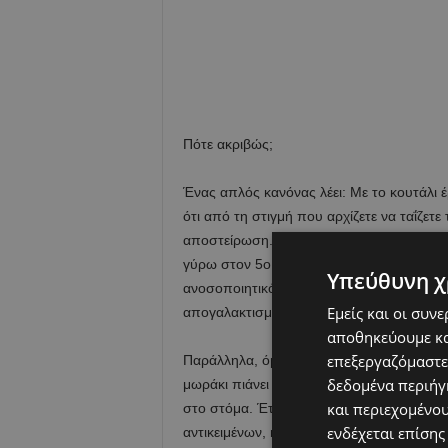
Πότε ακριβώς;
Ένας απλός κανόνας λέει: Με το κουτάλι έ
ότι από τη στιγμή που αρχίζετε να ταΐζετε
αποστείρωση. Οι περισσότεροι παιδίατροι
γύρω στον 5ο μήνα όχι μόνο γιατί το πεπτ
Υπεύθυνη χ
ανοσοποιητικό του σύστημα έχει ωριμάσει 
Εμείς και οι συν
απογαλακτισμός, λοιπόν, σημαίνει στην ο
αποθηκεύουμε κα
επεξεργαζόμαστε
Παράλληλα, όμως, με την εισαγωγή τροφών
δεδομένα περιήγη
μωράκι πιάνει εύκολα αντικείμενα με τα χε
και περιεχομένο
στο στόμα. Έτσι για τους επόμενους δύο 
ενδέχεται επίσης
αντικειμένων, κυρίως με το στόμα, καθώς