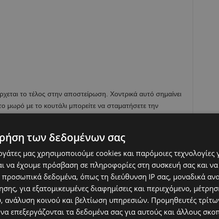
ρχεται το τέλος στην αποστείρωση. Χοντρικά αυτό σημαίνει
 το μωρό με το κουτάλι μπορείτε να σταματήσετε την
 συστήνουν να ξεκινήσει ο απογαλακτισμός κάποια στιγμή
ικό σύστημα του μωρού είναι πιο ώριμο αλλά επειδή και το
ρήση των δεδομένων σας
κι έχει αναπτύξει περισσότερη αντίσταση. Ο
εργάτες μας χρησιμοποιούμε cookies και παρόμοιες τεχνολογίες 
υσία και το τέλος της αποστείρωσης.
ι να έχουμε πρόσβαση σε πληροφορίες στη συσκευή σας και να
 προσωπικά δεδομένα, όπως τη διεύθυνση IP σας, μοναδικά αν
 τον 5ο με 6ο μήνα ξεκινά και η στοματική φάση. Το
σης, για εξατομικευμένες διαφημίσεις και περιεχόμενο, μέτρη
ράκια του και το πρώτο πράγμα που κάνει είναι να τα βάλει
υ, ανάλυση κοινού και βελτίωση υπηρεσιών.
Προμηθευτές τρίτων
με τρεις μήνες περίπου, εξερευνά τη φύση των
 να επεξεργάζονται τα δεδομένα σας για αυτούς και άλλους σκο
 προσπαθεί με αυτό τον τρόπο να εξερευνήσει τον κόσμο.